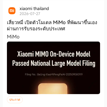
xiaomi thailand
2026-07-27
เสี่ยวหมี่ เปิดตัวโมเดล MiMo ที่พัฒนาขึ้นเอง
ผ่านการรับรองระดับประเทศ
MiMo
ประกาศ