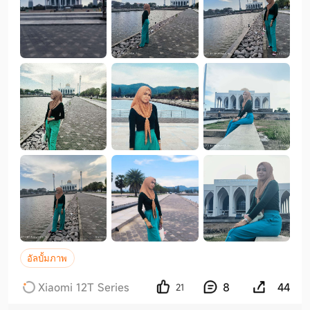
อัลบั้มภาพ
Xiaomi 12T Series
8
44
21