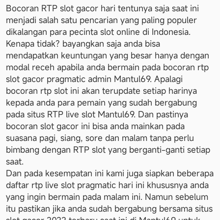
Bocoran RTP slot gacor hari tentunya saja saat ini 
menjadi salah satu pencarian yang paling populer 
dikalangan para pecinta slot online di Indonesia. 
Kenapa tidak? bayangkan saja anda bisa 
mendapatkan keuntungan yang besar hanya dengan 
modal receh apabila anda bermain pada bocoran rtp 
slot gacor pragmatic admin Mantul69. Apalagi 
bocoran rtp slot ini akan terupdate setiap harinya 
kepada anda para pemain yang sudah bergabung 
pada situs RTP live slot Mantul69. Dan pastinya 
bocoran slot gacor ini bisa anda mainkan pada 
suasana pagi, siang, sore dan malam tanpa perlu 
bimbang dengan RTP slot yang berganti-ganti setiap 
saat.
Dan pada kesempatan ini kami juga siapkan beberapa 
daftar rtp live slot pragmatic hari ini khususnya anda 
yang ingin bermain pada malam ini. Namun sebelum 
itu pastikan jika anda sudah bergabung bersama situs 