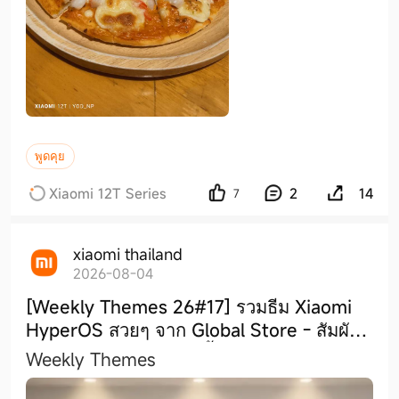
พูดคุย
Xiaomi 12T Series
2
14
7
xiaomi thailand
2026-08-04
[Weekly Themes 26#17] รวมธีม Xiaomi
HyperOS สวยๆ จาก Global Store - สัมผัส
ประสบการณ์ได้แล้ววันนี้!
Weekly Themes