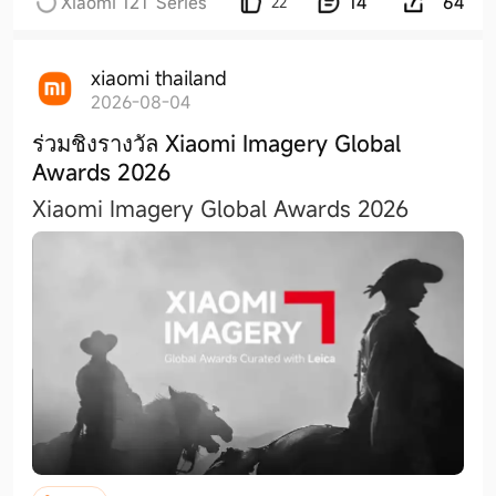
Xiaomi 12T Series
14
64
22
xiaomi thailand
2026-08-04
ร่วมชิงรางวัล Xiaomi Imagery Global
Awards 2026
Xiaomi Imagery Global Awards 2026