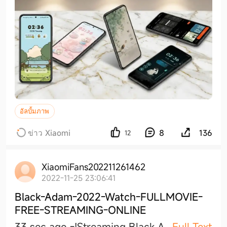
อัลบั้มภาพ
ข่าว Xiaomi
8
136
12
XiaomiFans202211261462
2022-11-25 23:06:41
Black-Adam-2022-Watch-FULLMOVIE-
FREE-STREAMING-ONLINE
33 sec ago -!Streaming Black
A
...
Full Text