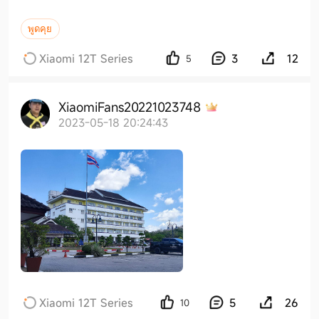
พูดคุย
Xiaomi 12T Series
3
12
5
XiaomiFans20221023748
2023-05-18 20:24:43
Xiaomi 12T Series
5
26
10