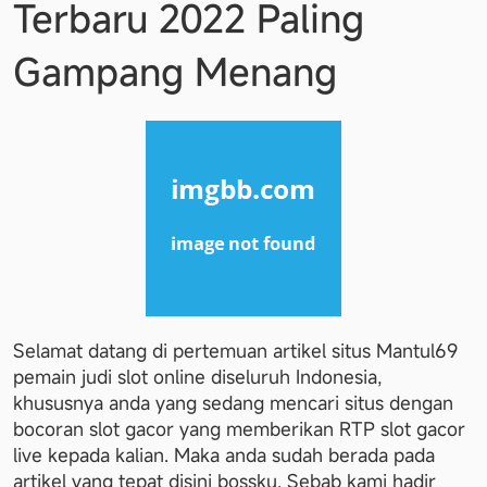
Terbaru 2022 Paling 
Gampang Menang
Selamat datang di pertemuan artikel situs Mantul69 
pemain judi slot online diseluruh Indonesia, 
khususnya anda yang sedang mencari situs dengan 
bocoran slot gacor yang memberikan RTP slot gacor 
live kepada kalian. Maka anda sudah berada pada 
artikel yang tepat disini bossku. Sebab kami hadir 