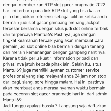
dengan memberikan RTP slot gacor pragmatic 2022 
hari ini terbaru pada link RTP slot yang bisa kalian 
pilih dan jadikan referensi sebagai pilihan ketika anda 
bermain judi slot gacor gampang menang jackpot 
terbesar bersama dengan situs judi slot online terbaik 
dan terpercaya Mantul69. Pastinya juga dengan 
tingkat keamanan terbaik yang akan membuat para 
pemain judi slot online bisa bermain dengan tenang 
dan meraih kemenangan dengan gampang nantinya. 
Karena tidak perlu kuatir information pribadi dan 
privasi nya jatuh kepada pihak lain. Selain itu, situs 
Mantul69 juga memiliki layanan customer service 
profesional yang siap melayani anda 24 jam non stop 
dari pagi, siang, sore hingga malam. Hal ini pastinya 
akan membuat anda merasa nyaman waktu bermain 
pada bocoran slot gacor pragmatic hari ini dari admin 
Mantul69.
Jadi tunggu apalagi bossku? Langsung saja daftarkan 