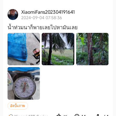
XiaomiFans202304191641
2024-09-04 07:58:36
น้ำท่วมนาก็พายเลยไปหามันเลย
อัลบั้มภาพ