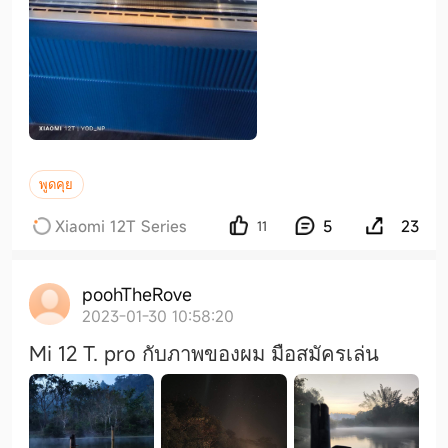
พูดคุย
Xiaomi 12T Series
5
23
11
poohTheRove
2023-01-30 10:58:20
Mi 12 T. pro กับภาพของผม มือสมัครเล่น