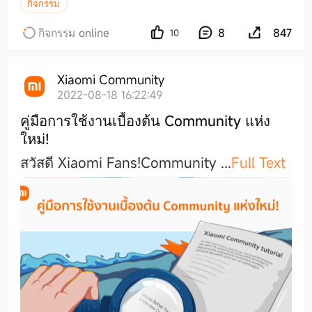
กิจกรรม
กิจกรรม online
8
847
10
Xiaomi Community
2022-08-18 16:22:49
คู่มือการใช้งานเบื้องต้น Community แห่ง
ใหม่!
สวัสดี Xiaomi Fans!Community
...
Full Text