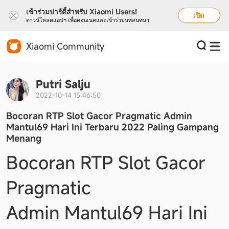
เข้าร่วมปาร์ตี้สำหรับ Xiaomi Users!
เปิด
ดาวน์โหลดแอปฯ เพื่อคอนเนคและเข้าร่วมบทสนทนา
Xiaomi Community
Putri Salju
2022-10-14 15:46:50
Bocoran RTP Slot Gacor Pragmatic Admin
Mantul69 Hari Ini Terbaru 2022 Paling Gampang
Menang
Bocoran RTP Slot Gacor 
Pragmatic 
Admin Mantul69 Hari Ini 