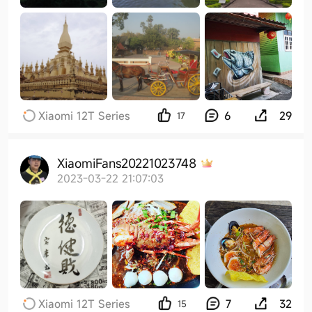
Xiaomi 12T Series
6
29
17
XiaomiFans20221023748
2023-03-22 21:07:03
Xiaomi 12T Series
7
32
15