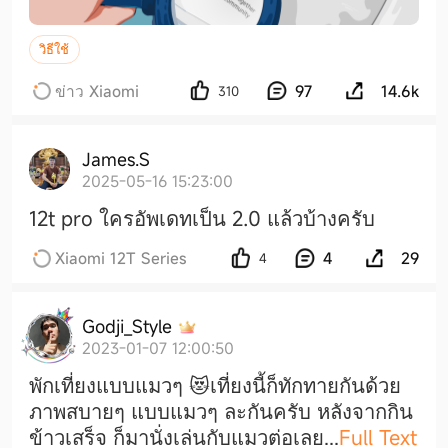
วิธีใช้
ข่าว Xiaomi
97
14.6k
310
James.S
2025-05-16 15:23:00
12t pro ใครอัพเดทเป็น 2.0 แล้วบ้างครับ
Xiaomi 12T Series
4
29
4
Godji_Style
2023-01-07 12:00:50
พักเที่ยงแบบแมวๆ 😻เที่ยงนี้ก็ทักทายกันด้วย
ภาพสบายๆ แบบแมวๆ ละกันครับ หลังจากกิน
ข้าวเสร็จ ก็มานั่งเล่นกับแมวต่อเล
ย
...
Full Text