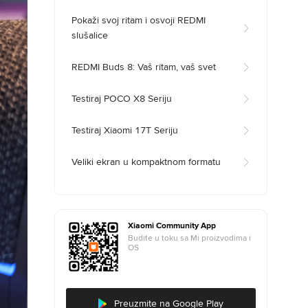
Pokaži svoj ritam i osvoji REDMI
slušalice
REDMI Buds 8: Vaš ritam, vaš svet
Testiraj POCO X8 Seriju
Testiraj Xiaomi 17T Seriju
Veliki ekran u kompaktnom formatu
Xiaomi Community App
Budite u toku sa Mi proizvodima i
OS
Preuzmite na Google Play