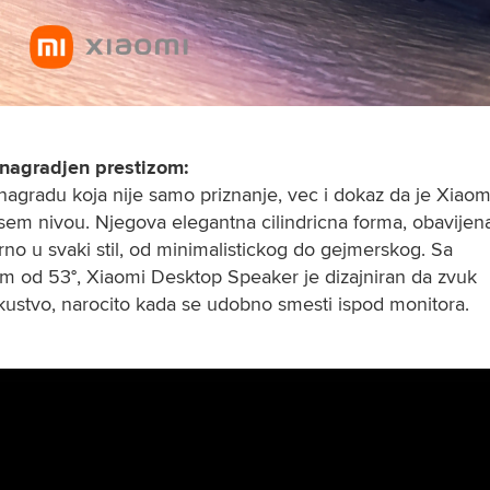
 nagradjen prestizom:
agradu koja nije samo priznanje, vec i dokaz da je Xiaomi
isem nivou. Njegova elegantna cilindricna forma, obavijena
o u svaki stil, od minimalistickog do gejmerskog. Sa 
od 53°, Xiaomi Desktop Speaker je dizajniran da zvuk 
kustvo, narocito kada se udobno smesti ispod monitora.