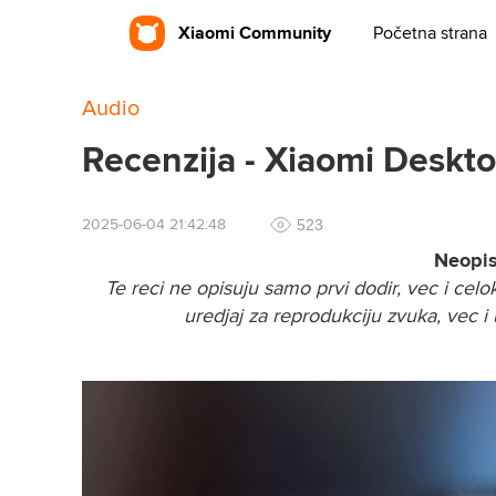
Xiaomi Community
Početna strana
Audio
Recenzija - Xiaomi Deskt
523
2025-06-04 21:42:48
Neopis
Te reci ne opisuju samo prvi dodir, vec i cel
uredjaj za reprodukciju zvuka, vec i