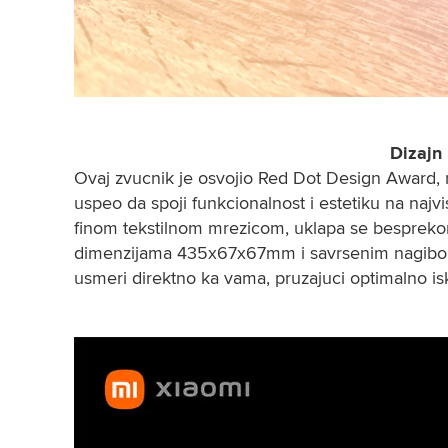
Dizajn
Ovaj zvucnik je osvojio Red Dot Design Award, n
uspeo da spoji funkcionalnost i estetiku na najv
finom tekstilnom mrezicom, uklapa se besprekorn
dimenzijama 435x67x67mm i savrsenim nagibom 
usmeri direktno ka vama, pruzajuci optimalno is