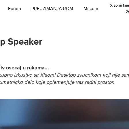
Xiaomi Im
Forum
PREUZIMANJA ROM
Mi.com
2
op Speaker
iv osecaj u rukama...
okupno iskustvo sa Xiaomi Desktop zvucnikom koji nije sam
 umetnicko delo koje oplemenjuje vas radni prostor.