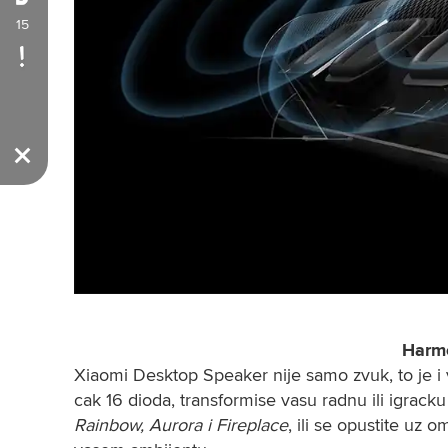
15
Harmo
Xiaomi Desktop Speaker nije samo zvuk, to je i v
cak 16 dioda, transformise vasu radnu ili igrack
Rainbow, Aurora i Fireplace
, ili se opustite uz