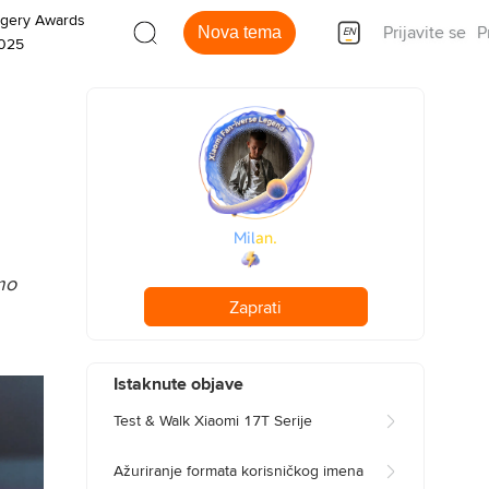
agery Awards
Nova tema
Prijavite se
P
EN
025
M
i
l
a
n
.
o 
Zaprati
Istaknute objave
Test & Walk Xiaomi 17T Serije
Ažuriranje formata korisničkog imena