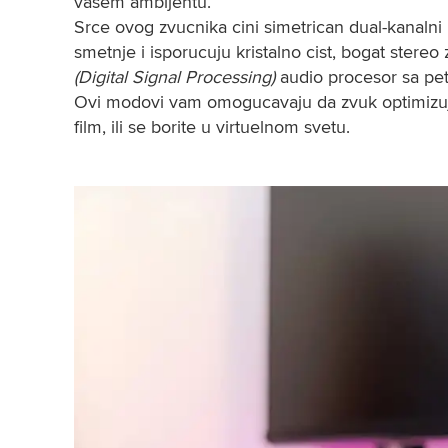
vasem ambijentu.
Srce ovog zvucnika cini simetrican dual-kanalni
smetnje i isporucuju kristalno cist, bogat stereo 
(Digital Signal Processing)
 audio procesor sa pe
Ovi modovi vam omogucavaju da zvuk optimizujete
film, ili se borite u virtuelnom svetu.