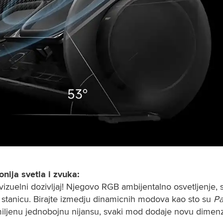
nija svetla i zvuka:
izuelni dozivljaj! Njegovo RGB ambijentalno osvetljenje, s
u stanicu. Birajte izmedju dinamicnih modova kao sto su 
Par
 omiljenu jednobojnu nijansu, svaki mod dodaje novu dimenzi