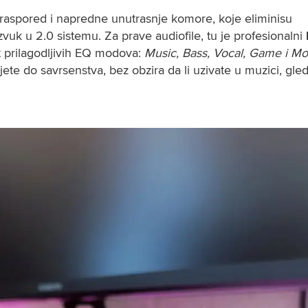
 raspored i napredne unutrasnje komore, koje eliminisu 
zvuk u 2.0 sistemu. Za prave audiofile, tu je profesionalni 
t prilagodljivih EQ modova:
 Music, Bass, Vocal, Game i Mo
 do savrsenstva, bez obzira da li uzivate u muzici, gled