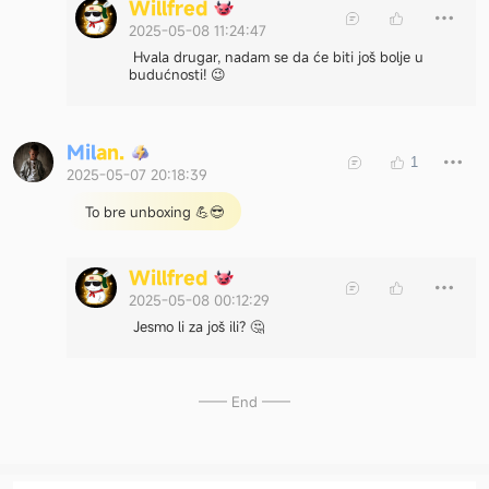
W
i
l
l
f
r
e
d
2025-05-08 11:24:47
Hvala drugar, nadam se da će biti još bolje u
budućnosti! 😉
M
i
l
a
n
.
1
2025-05-07 20:18:39
To bre unboxing 💪😎
W
i
l
l
f
r
e
d
2025-05-08 00:12:29
Jesmo li za još ili? 🤔
—— End ——