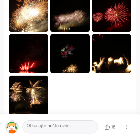
Xiaomi
Xiaomi17ultra
18
Xiaomi
10
38
15