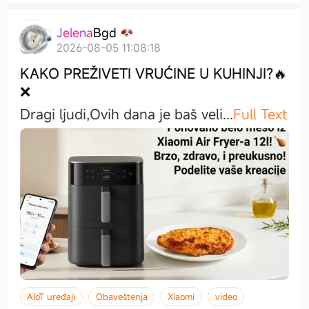
J
e
l
e
n
a
B
g
d
2026-08-05 11:08:18
KAKO PREŽIVETI VRUĆINE U KUHINJI?🔥
❌
Dragi ljudi,​Ovih dana je baš vel
i
...
Full Text
AIoT uređaji
Obaveštenja
Xiaomi
video