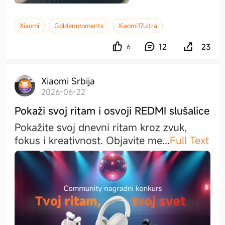
Xiaomi
Goldenmoments
Xiaomi17ultra
12
23
6
Xiaomi Srbija
2026-06-22
Pokaži svoj ritam i osvoji REDMI slušalice
Pokažite svoj dnevni ritam kroz zvuk,
fokus i kreativnost. Objavite m
e
...
Full Text