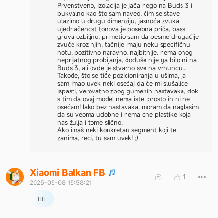
Prvenstveno, izolacija je jača nego na Buds 3 i
bukvalno kao što sam naveo, čim se stave
ulazimo u drugu dimenziju, jasnoća zvuka i
ujednačenost tonova je posebna priča, bass
gruva ozbiljno, primetio sam da pesme drugačije
zvuče kroz njih, tačnije imaju neku specifičnu
notu, pozitivno naravno, najbitnije, nema onog
neprijatnog probijanja, doduše nije ga bilo ni na
Buds 3, ali ovde je stvarno sve na vrhuncu...
Takođe, što se tiče pozicioniranja u ušima, ja
sam imao uvek neki osećaj da će mi slušalice
ispasti, verovatno zbog gumenih nastavaka, dok
s tim da ovaj model nema iste, prosto ih ni ne
osećam! Iako bez nastavaka, moram da naglasim
da su veoma udobne i nema one plastike koja
nas žulja i tome slično.
Ako imaš neki konkretan segment koji te
zanima, reci, tu sam uvek! ;)
X
i
a
o
m
i
B
a
l
k
a
n
F
B
1
2025-05-08 15:58:21
👍🏻