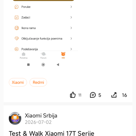
Xiaomi
Redmi
5
16
11
Xiaomi Srbija
2026-07-02
Test & Walk Xiaomi 17T Serije