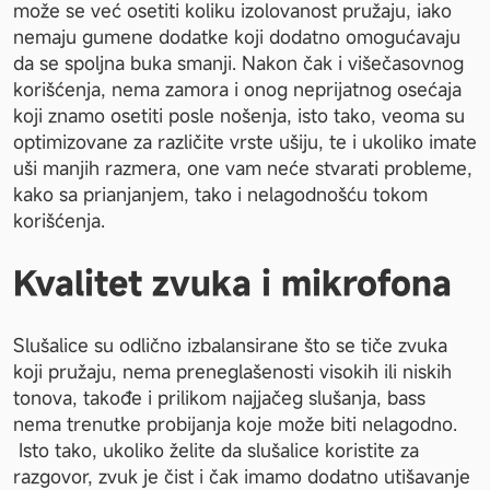
može se već osetiti koliku izolovanost pružaju, iako 
nemaju gumene dodatke koji dodatno omogućavaju 
da se spoljna buka smanji. Nakon čak i višečasovnog 
korišćenja, nema zamora i onog neprijatnog osećaja 
koji znamo osetiti posle nošenja, isto tako, veoma su 
optimizovane za različite vrste ušiju, te i ukoliko imate 
uši manjih razmera, one vam neće stvarati probleme, 
kako sa prianjanjem, tako i nelagodnošću tokom 
korišćenja.
Kvalitet zvuka i mikrofona
Slušalice su odlično izbalansirane što se tiče zvuka 
koji pružaju, nema preneglašenosti visokih ili niskih 
tonova, takođe i prilikom najjačeg slušanja, bass 
nema trenutke probijanja koje može biti nelagodno. 
 Isto tako, ukoliko želite da slušalice koristite za 
razgovor, zvuk je čist i čak imamo dodatno utišavanje 