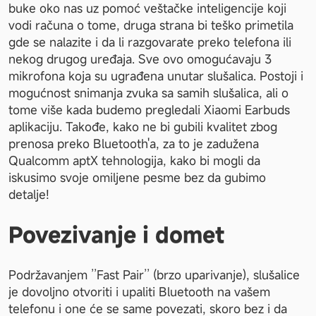
buke oko nas uz pomoć veštačke inteligencije koji 
vodi računa o tome, druga strana bi teško primetila 
gde se nalazite i da li razgovarate preko telefona ili 
nekog drugog uređaja. Sve ovo omogućavaju 3 
mikrofona koja su ugrađena unutar slušalica. Postoji i 
mogućnost snimanja zvuka sa samih slušalica, ali o 
tome više kada budemo pregledali Xiaomi Earbuds 
aplikaciju. Takođe, kako ne bi gubili kvalitet zbog 
prenosa preko Bluetooth'a, za to je zadužena 
Qualcomm aptX tehnologija, kako bi mogli da 
iskusimo svoje omiljene pesme bez da gubimo 
detalje!
Povezivanje i domet
Podržavanjem ’’Fast Pair’’ (brzo uparivanje), slušalice 
je dovoljno otvoriti i upaliti Bluetooth na vašem 
telefonu i one će se same povezati, skoro bez i da 