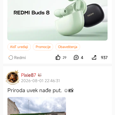
AIoT uređaji
Promocije
Obaveštenja
Redmi
4
937
29
P
i
x
i
e
8
7
2026-08-01 22:46:31
Priroda uvek nađe put. ☺️📸