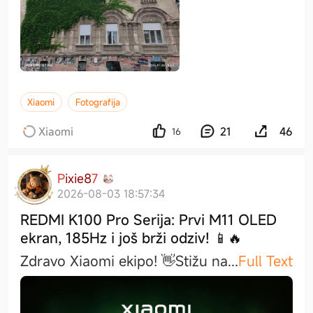
Xiaomi
Fotografija
Xiaomi
21
46
16
P
i
x
i
e
8
7
2026-08-03 18:57:34
REDMI K100 Pro Serija: Prvi M11 OLED
ekran, 185Hz i još brži odziv! 📱🔥
Zdravo Xiaomi ekipo! 👋Stižu n
a
...
Full Text