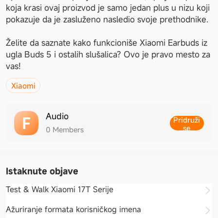
koja krasi ovaj proizvod je samo jedan plus u nizu koji 
pokazuje da je zasluženo nasledio svoje prethodnike.
Želite da saznate kako funkcioniše Xiaomi Earbuds iz 
ugla Buds 5 i ostalih slušalica? Ovo je pravo mesto za 
vas!
Xiaomi
Audio
Pridruži
se
0
Members
Istaknute objave
Test & Walk Xiaomi 17T Serije
Ažuriranje formata korisničkog imena