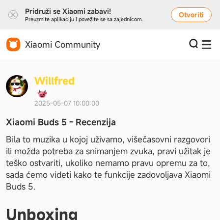
Pridruži se Xiaomi zabavi!
Otvoriti
Preuzmite aplikaciju i povežite se sa zajednicom.
Xiaomi Community
W
i
l
l
f
r
e
d
2025-05-07 10:00:00
Xiaomi Buds 5 - Recenzija
Bila to muzika u kojoj uživamo, višečasovni razgovori 
ili možda potreba za snimanjem zvuka, pravi užitak je 
teško ostvariti, ukoliko nemamo pravu opremu za to, 
sada ćemo videti kako te funkcije zadovoljava Xiaomi 
Buds 5.
Unboxing