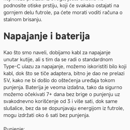
podnosite otiske prstiju, koji će svakako ostajati na 
gornjem delu futrole, pa ćete morati voditi računa o 
stalnom brisanju.
Napajanje i baterija
Kao što smo naveli, dobijamo kabl za napajanje 
unutar kutije, ali s tim da se radi o standardnom 
Type-C ulazu za napajanje, možemo iskoristiti bilo koji 
kabl, dok što se tiče adaptera, bitno je dao ne prelazi 
5V, kako ne bi došlo do oštećenja uređaja tokom 
punjenja. Baterija je veoma izdašna, tako da sigurno 
možemo očekivati 7+ dana bez brige o punjenju uz 
svakodnevno korišćenje od 3 i više sati, dok same 
slušalice, bez da se dopunjavaju energijom iz futrole, 
mogu izdržati oko 6 sati bez punjenja. 
Punjenje: