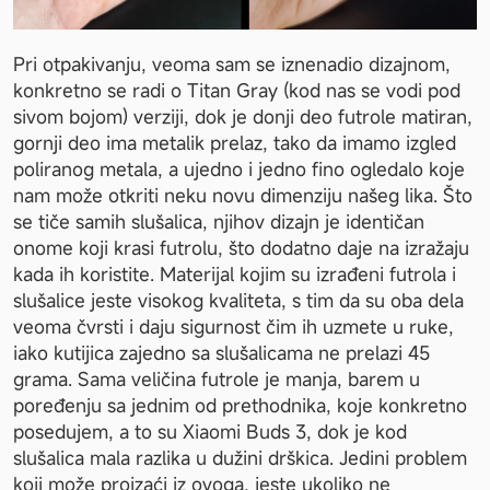
Pri otpakivanju, veoma sam se iznenadio dizajnom, 
konkretno se radi o Titan Gray (kod nas se vodi pod 
sivom bojom) verziji, dok je donji deo futrole matiran, 
gornji deo ima metalik prelaz, tako da imamo izgled 
poliranog metala, a ujedno i jedno fino ogledalo koje 
nam može otkriti neku novu dimenziju našeg lika. Što 
se tiče samih slušalica, njihov dizajn je identičan 
onome koji krasi futrolu, što dodatno daje na izražaju 
kada ih koristite. Materijal kojim su izrađeni futrola i 
slušalice jeste visokog kvaliteta, s tim da su oba dela 
veoma čvrsti i daju sigurnost čim ih uzmete u ruke, 
iako kutijica zajedno sa slušalicama ne prelazi 45 
grama. Sama veličina futrole je manja, barem u 
poređenju sa jednim od prethodnika, koje konkretno 
posedujem, a to su Xiaomi Buds 3, dok je kod 
slušalica mala razlika u dužini drškica. Jedini problem 
koji može proizaći iz ovoga, jeste ukoliko ne 