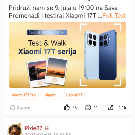
Pridruži nam se 9. jula u 19:00 na Sava
Promenadi i testiraj Xiaomi 17T
...
Full Text
Xiaomi17TPro
Xiaomi
Xiaomi17T
Xiaomi
11
1.1k
26
P
i
x
i
e
8
7
2026-08-05 18:47:55