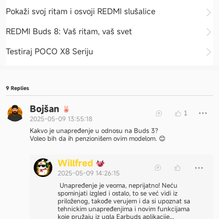
Pokaži svoj ritam i osvoji REDMI slušalice
REDMI Buds 8: Vaš ritam, vaš svet
Testiraj POCO X8 Seriju
9 Replies
Bojšan
1
2025-05-09 13:55:18
Kakvo je unapređenje u odnosu na Buds 3?
Voleo bih da ih penzionišem ovim modelom. 😊
W
i
l
l
f
r
e
d
2025-05-09 14:26:15
Unapređenje je veoma, neprijatno! Neću
spominjati izgled i ostalo, to se već vidi iz
priloženog, takođe verujem i da si upoznat sa
tehnickim unapređenjima i novim funkcijama
koje pružaju iz ugla Earbuds aplikacije...