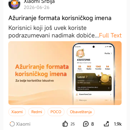
Xiaomi Srbija
2026-06-26
Ažuriranje formata korisničkog imena
Korisnici koji još uvek koriste
podrazumevani nadimak dobić
e
...
Full Text
Xiaomi
Redmi
POCO
Obaveštenja
Xiaomi
8
1.9k
25