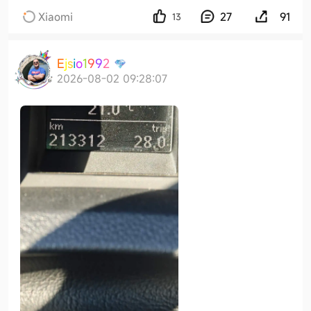
Xiaomi
27
91
13
E
j
s
i
o
1
9
9
2
2026-08-02 09:28:07