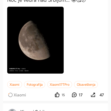
Xiaomi
Fotografija
Xiaomi17TPro
Obaveštenja
Xiaomi
17
47
15