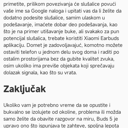
primetite, prilikom povezivanja će slušalice povući 
vaše ime sa Google naloga i upitati vas da li želite da 
dodatno podesite slušalice, samim ulaskom u 
podešavanje, imaćete dobar deo podešavanja, kao 
što je na primer utišavanje buke, ali svakako za pun 
potencijal slušalica, trebate koristiti Xiaomi Earbuds 
aplikaciju. Domet je zadovoljavajuć, komotno možete 
ostaviti telefon u jednom delu svog doma i raditi po 
ostalim prostorijama bez da gubite kvalitet zvuka, 
osim ukoliko ima previše objekata koji sprečavaju 
dolazak signala, kao što su vrata.
Zaključak
Ukoliko vam je potrebno vreme da se opustite i 
bukvalno se izolujete od okoline, problema ili možda 
samo želite da obavite razgovor na miru, Buds 5 je 
upravo ono što ispunjava te zahteve, spoljna lepota 