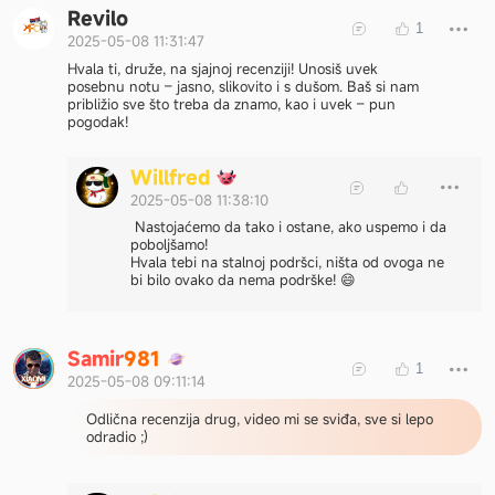
Revilo
1
2025-05-08 11:31:47
Hvala ti, druže, na sjajnoj recenziji! Unosiš uvek
posebnu notu – jasno, slikovito i s dušom. Baš si nam
približio sve što treba da znamo, kao i uvek – pun
pogodak!
W
i
l
l
f
r
e
d
2025-05-08 11:38:10
Nastojaćemo da tako i ostane, ako uspemo i da
poboljšamo!
Hvala tebi na stalnoj podršci, ništa od ovoga ne
bi bilo ovako da nema podrške! 😄
S
a
m
i
r
9
8
1
1
2025-05-08 09:11:14
Odlična recenzija drug, video mi se sviđa, sve si lepo
odradio ;)