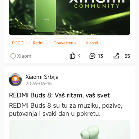
POCO
Redmi
Obaveštenja
Xiaomi
Xiaomi
13
55
9
Xiaomi Srbija
2026-06-15
REDMI Buds 8: Vaš ritam, vaš svet
REDMI Buds 8 su tu za muziku, pozive,
putovanja i svaki dan u pokretu.