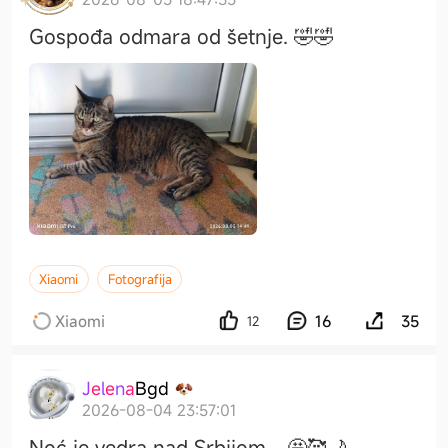
Gospođa odmara od šetnje. 🤣🤣
Xiaomi
Fotografija
Xiaomi
16
35
12
J
e
l
e
n
a
B
g
d
2026-08-04 23:57:01
Noć je vedra nad Srbijom... 🤩🥰🌙