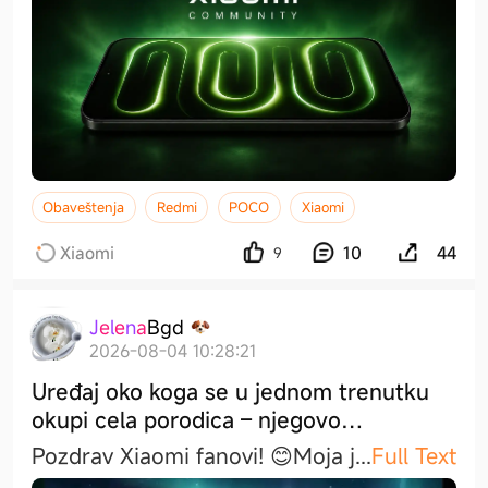
Obaveštenja
Redmi
POCO
Xiaomi
Xiaomi
10
44
9
J
e
l
e
n
a
B
g
d
2026-08-04 10:28:21
Uređaj oko koga se u jednom trenutku
okupi cela porodica – njegovo
visočanstvo, TELEVIZOR! 📺
Pozdrav Xiaomi fanovi! 😊​Moja
j
...
Full Text