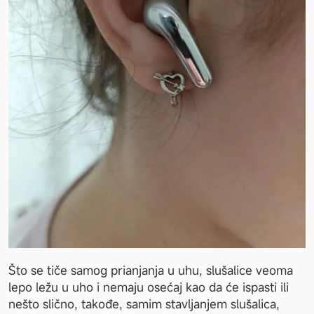
Što se tiče samog prianjanja u uhu, slušalice veoma 
lepo ležu u uho i nemaju osećaj kao da će ispasti ili 
nešto slično, takođe, samim stavljanjem slušalica, 