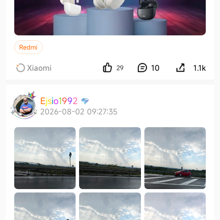
Redmi
Xiaomi
10
1.1k
29
E
j
s
i
o
1
9
9
2
2026-08-02 09:27:35