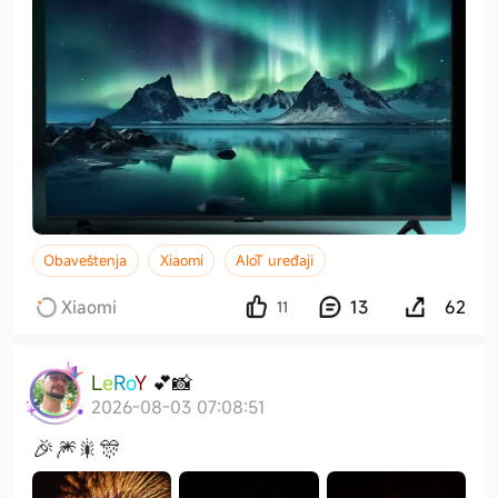
Obaveštenja
Xiaomi
AIoT uređaji
Xiaomi
13
62
11
L
e
R
o
Y
💕
📸
2026-08-03 07:08:51
🎉🎆🎇🎊