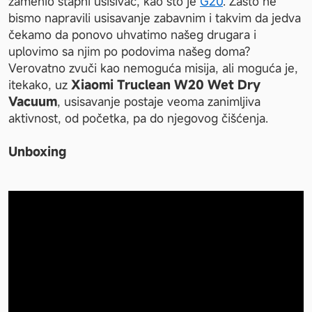
zamenio štapni usisivač, kao što je 
G20
. Zašto ne 
bismo napravili usisavanje zabavnim i takvim da jedva 
čekamo da ponovo uhvatimo našeg drugara i 
uplovimo sa njim po podovima našeg doma? 
Verovatno zvuči kao nemoguća misija, ali moguća je, 
itekako, uz 
Xiaomi Truclean W20 Wet Dry 
Vacuum
, usisavanje postaje veoma zanimljiva 
aktivnost, od početka, pa do njegovog čišćenja.
Unboxing