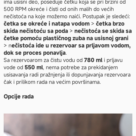
ima usisni deo, poseduje četku koja se pri brzini od 
500 RPM okreće i čisti od onih malih do većih 
nečistoća na koje možemo naići. Postupak je sledeći: 
četka se okreće i natapa vodom 
> 
četka brzo 
skida nečistoću sa poda
 > 
nečistoća se skida sa 
četke pomoću plastičnog zuba na usisnoj grani
> n
ečistoća ide u rezervoar sa prljavom vodom, 
dok se proces ponavlja
.
Sa rezervoarom za čistu vodu od 
780 ml
 i prljavu 
vode od 
550 ml
, nema potrebe za prekidanjem 
usisavanja radi pražnjenja ili dopunjavanja rezervoara 
čak i prilikom rada na većim površinama. 
Opcije rada