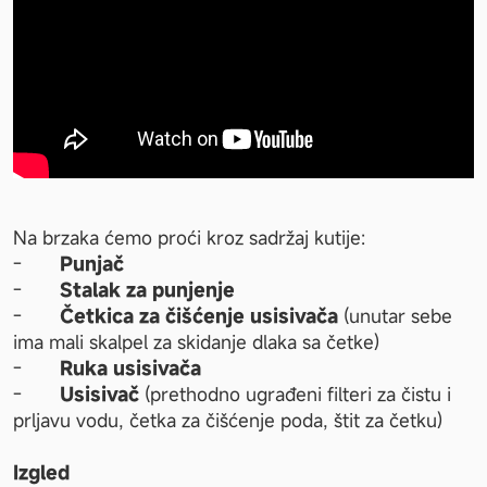
Na brzaka ćemo proći kroz sadržaj kutije:
-       
Punjač
-      
 Stalak za punjenje
-      
 Četkica za čišćenje usisivača
 (unutar sebe 
ima mali skalpel za skidanje dlaka sa četke)
-       
Ruka usisivača
-       
Usisivač 
(prethodno ugrađeni filteri za čistu i 
prljavu vodu, četka za čišćenje poda, štit za četku)
Izgled