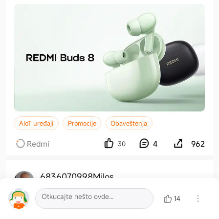
AIoT uređaji
Promocije
Obaveštenja
Redmi
4
962
30
6836070998Milos
2026-08-05 21:30:47
14
Level 6. idemo dalje... 😊