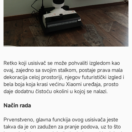
Retko koji usisivač se može pohvaliti izgledom kao 
ovaj, zajedno sa svojim stalkom, postaje prava mala 
dekoracija celoj prostoriji, njegov futuristički izgled i 
bela boja koja krasi većinu Xiaomi uređaja, prosto 
daje dodatnu čistoću okolini u kojoj se nalazi.
Način rada
Prvenstveno, glavna funckija ovog usisivača jeste 
takva da je on zadužen za pranje podova, uz to što 