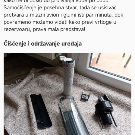
kako ne bi došlo do prolivanja vode po podu. 
Samočišćenje je posebna stvar, tada se usisivač 
pretvara u mlazni avion i glumi isti par minuta, dok 
povremeno možemo videti kako pravi vrtloge u 
rezervoaru, prava mala predstava!
Čišćenje i održavanje uređaja