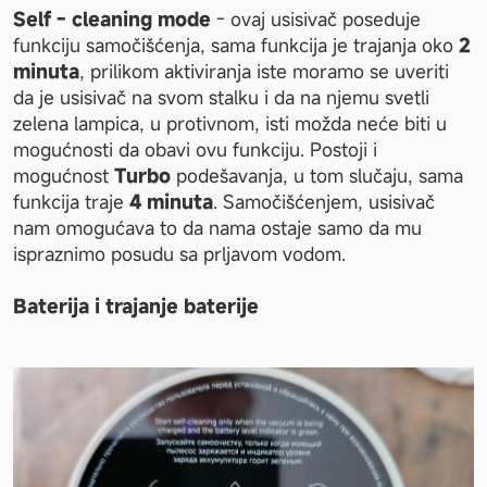
Self - cleaning mode 
-
ovaj usisivač poseduje 
funkciju samočišćenja, sama funkcija je trajanja oko
 2 
minuta
, prilikom aktiviranja iste moramo se uveriti 
da je usisivač na svom stalku i da na njemu svetli 
zelena lampica, u protivnom, isti možda neće biti u 
mogućnosti da obavi ovu funkciju. Postoji i 
mogućnost 
Turbo
 podešavanja, u tom slučaju, sama 
funkcija traje 
4 minuta
. Samočišćenjem, usisivač 
nam omogućava to da nama ostaje samo da mu 
ispraznimo posudu sa prljavom vodom.
Baterija i trajanje baterije