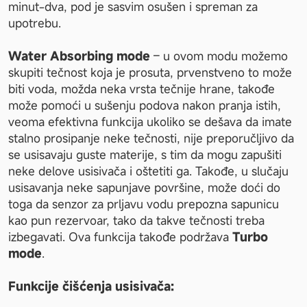
minut-dva, pod je sasvim osušen i spreman za 
upotrebu.
Water Absorbing mode
 – u ovom modu možemo 
skupiti tečnost koja je prosuta, prvenstveno to može 
biti voda, možda neka vrsta tečnije hrane, takođe 
može pomoći u sušenju podova nakon pranja istih, 
veoma efektivna funkcija ukoliko se dešava da imate 
stalno prosipanje neke tečnosti, nije preporučljivo da 
se usisavaju guste materije, s tim da mogu zapušiti 
neke delove usisivača i oštetiti ga. Takođe, u slučaju 
usisavanja neke sapunjave površine, može doći do 
toga da senzor za prljavu vodu prepozna sapunicu 
kao pun rezervoar, tako da takve tečnosti treba 
izbegavati. Ova funkcija takođe podržava 
Turbo 
mode
.
Funkcije čišćenja usisivača: