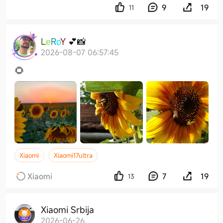
9
19
11
L
e
R
o
Y
💕
📸
2026-08-07 06:57:45
🌻
Xiaomi
Xiaomi17ultra
Xiaomi
7
19
13
Xiaomi Srbija
2026-06-26