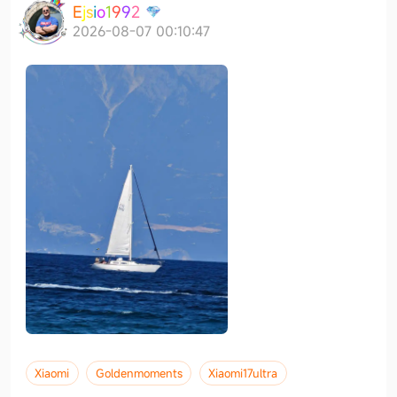
E
j
s
i
o
1
9
9
2
2026-08-07 00:10:47
Xiaomi
Goldenmoments
Xiaomi17ultra