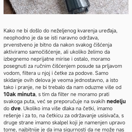
Kako ne bi došlo do neželjenog kvarenja uređaja, 
neophodno je da se isti naravno održava, 
prvenstveno je bitno da nakon svakog čišćenja 
aktiviramo samočišćenje, ali ukoliko želimo da 
izbegnemo neprijatne mirise i ostalo, moramo 
posegnuti za ručnim čišćenjem posude sa prljavom 
vodom, filtera u njoj i četke za podove. Samo 
skidanje ovih delova je veoma jednostavno, a isto 
tako i pranje, ne bi trebalo da nam oduzme više od 
10ak minuta
, s tim da filter ne moramo prati 
svakoga puta, već se preporučuje na svakih 
nedelju 
do 
dve
. Ukoliko ima više dlaka na četki, imamo 
rešenje i za to, na četkicu za održavanje usisivača, s 
druge strane imamo skalpel koji je namenjen upravo 
tome, najbitnije je da ima sigurnosti da ne može nas 