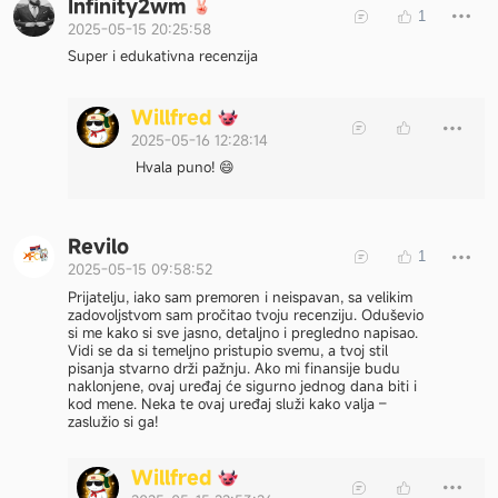
Infinity2wm
1
2025-05-15 20:25:58
Super i edukativna recenzija
W
i
l
l
f
r
e
d
2025-05-16 12:28:14
Hvala puno! 😄
Revilo
1
2025-05-15 09:58:52
Prijatelju, iako sam premoren i neispavan, sa velikim
zadovoljstvom sam pročitao tvoju recenziju. Oduševio
si me kako si sve jasno, detaljno i pregledno napisao.
Vidi se da si temeljno pristupio svemu, a tvoj stil
pisanja stvarno drži pažnju. Ako mi finansije budu
naklonjene, ovaj uređaj će sigurno jednog dana biti i
kod mene. Neka te ovaj uređaj služi kako valja –
zaslužio si ga!
W
i
l
l
f
r
e
d