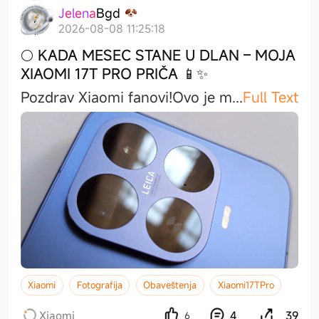
J
e
l
e
n
a
B
g
d
2026-08-08 11:25:18
🌕 KADA MESEC STANE U DLAN – MOJA
XIAOMI 17T PRO PRIČA 📱✨
Pozdrav Xiaomi fanovi!​Ovo je
m
...
Full Text
Xiaomi
Fotografija
Obaveštenja
Xiaomi17TPro
Xiaomi
4
39
6