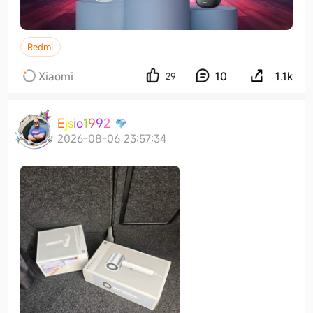
Redmi
Xiaomi
10
1.1k
29
E
j
s
i
o
1
9
9
2
2026-08-06 23:57:34