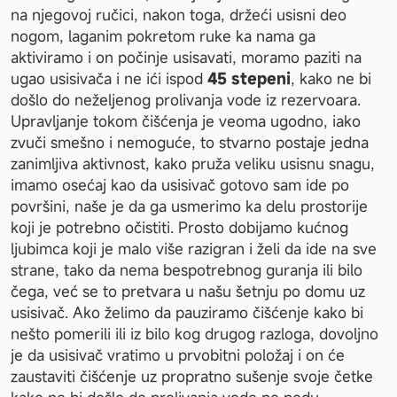
na njegovoj ručici, nakon toga, držeći usisni deo 
nogom, laganim pokretom ruke ka nama ga 
aktiviramo i on počinje usisavati, moramo paziti na 
ugao usisivača i ne ići ispod 
45 stepeni
, kako ne bi 
došlo do neželjenog prolivanja vode iz rezervoara. 
Upravljanje tokom čišćenja je veoma ugodno, iako 
zvuči smešno i nemoguće, to stvarno postaje jedna 
zanimljiva aktivnost, kako pruža veliku usisnu snagu, 
imamo osećaj kao da usisivač gotovo sam ide po 
površini, naše je da ga usmerimo ka delu prostorije 
koji je potrebno očistiti. Prosto dobijamo kućnog 
ljubimca koji je malo više razigran i želi da ide na sve 
strane, tako da nema bespotrebnog guranja ili bilo 
čega, već se to pretvara u našu šetnju po domu uz 
usisivač. Ako želimo da pauziramo čišćenje kako bi 
nešto pomerili ili iz bilo kog drugog razloga, dovoljno 
je da usisivač vratimo u prvobitni položaj i on će 
zaustaviti čišćenje uz propratno sušenje svoje četke 