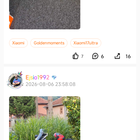
Xiaomi
Goldenmoments
Xiaomi17ultra
6
16
7
E
j
s
i
o
1
9
9
2
2026-08-06 23:58:08