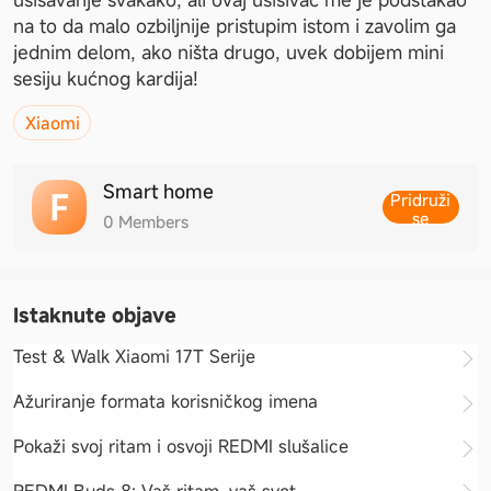
na to da malo ozbiljnije pristupim istom i zavolim ga 
jednim delom, ako ništa drugo, uvek dobijem mini 
sesiju kućnog kardija! 
Xiaomi
Smart home
Pridruži
se
0
Members
Istaknute objave
Test & Walk Xiaomi 17T Serije
Ažuriranje formata korisničkog imena
Pokaži svoj ritam i osvoji REDMI slušalice
REDMI Buds 8: Vaš ritam, vaš svet