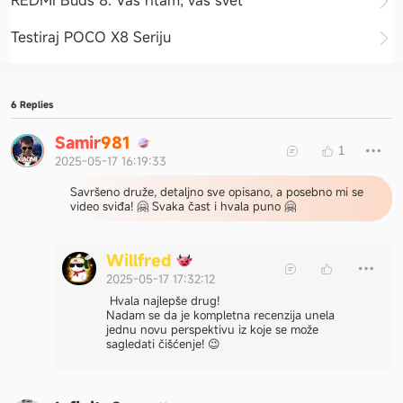
Testiraj POCO X8 Seriju
6 Replies
S
a
m
i
r
9
8
1
1
2025-05-17 16:19:33
Savršeno druže, detaljno sve opisano, a posebno mi se
video sviđa! 🤗 Svaka čast i hvala puno 🤗
W
i
l
l
f
r
e
d
2025-05-17 17:32:12
Hvala najlepše drug!
Nadam se da je kompletna recenzija unela
jednu novu perspektivu iz koje se može
sagledati čišćenje! 😉