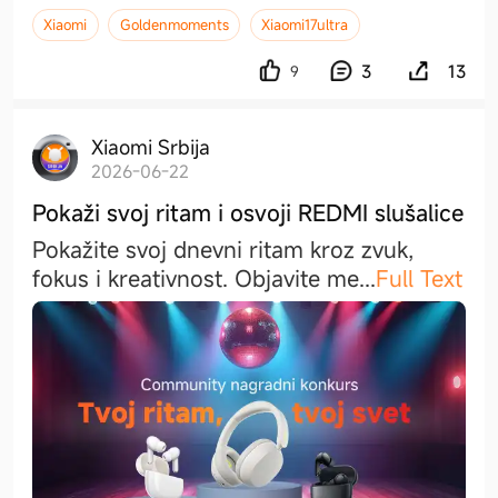
Xiaomi
Goldenmoments
Xiaomi17ultra
3
13
9
Xiaomi Srbija
2026-06-22
Pokaži svoj ritam i osvoji REDMI slušalice
Pokažite svoj dnevni ritam kroz zvuk,
fokus i kreativnost. Objavite m
e
...
Full Text