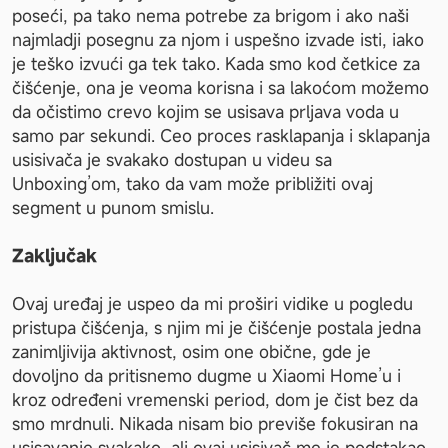
poseći, pa tako nema potrebe za brigom i ako naši 
najmladji posegnu za njom i uspešno izvade isti, iako 
je teško izvući ga tek tako. Kada smo kod četkice za 
čišćenje, ona je veoma korisna i sa lakoćom možemo 
da očistimo crevo kojim se usisava prljava voda u 
samo par sekundi. Ceo proces rasklapanja i sklapanja 
usisivača je svakako dostupan u videu sa 
Unboxing’om, tako da vam može približiti ovaj 
segment u punom smislu.
Zaključak
Ovaj uređaj je uspeo da mi proširi vidike u pogledu 
pristupa čišćenja, s njim mi je čišćenje postala jedna 
zanimljivija aktivnost, osim one obične, gde je 
dovoljno da pritisnemo dugme u Xiaomi Home’u i 
kroz određeni vremenski period, dom je čist bez da 
smo mrdnuli. Nikada nisam bio previše fokusiran na 
usisavanje svakako, ali ovaj usisivač me je podstakao 