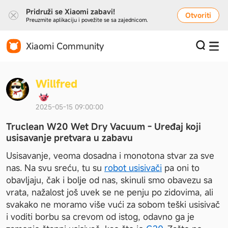
Pridruži se Xiaomi zabavi!
Otvoriti
Preuzmite aplikaciju i povežite se sa zajednicom.
Xiaomi Community
W
i
l
l
f
r
e
d
2025-05-15 09:00:00
Truclean W20 Wet Dry Vacuum - Uređaj koji
usisavanje pretvara u zabavu
Usisavanje, veoma dosadna i monotona stvar za sve 
nas. Na svu sreću, tu su 
robot usisivači
 pa oni to 
obavljaju, čak i bolje od nas, skinuli smo obavezu sa 
vrata, nažalost još uvek se ne penju po zidovima, ali 
svakako ne moramo više vući za sobom teški usisivač 
i voditi borbu sa crevom od istog, odavno ga je 