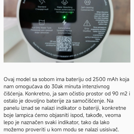
Ovaj model sa sobom ima bateriju od 2500 mAh koja 
nam omogućava do 30ak minuta intenzivnog 
čišćenja. Konkretno, ja sam očistio prostor od 90 m2 i 
ostalo je dovoljno baterije za samočišćenje. Na 
panelu iznad se nalazi indikator o bateriji, konkretne 
boje lampica ćemo objasniti ispod, takođe, veoma 
lepo je naznačen svaki indikator, tako da lako 
možemo proveriti u kom modu se nalazi usisivač.