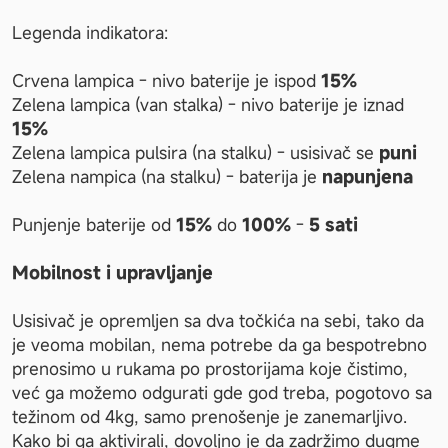
Legenda indikatora:
Crvena lampica - nivo baterije je ispod 
15%
Zelena lampica (van stalka) - nivo baterije je iznad 
15%
Zelena lampica pulsira (na stalku) - usisivač se 
puni
Zelena nampica (na stalku) - baterija je 
napunjena
Punjenje baterije od 
15%
 do 
100%
 - 
5
sati
Mobilnost i upravljanje
Usisivač je opremljen sa dva točkića na sebi, tako da 
je veoma mobilan, nema potrebe da ga bespotrebno 
prenosimo u rukama po prostorijama koje čistimo, 
već ga možemo odgurati gde god treba, pogotovo sa 
težinom od 4kg, samo prenošenje je zanemarljivo. 
Kako bi ga aktivirali, dovoljno je da zadržimo dugme 