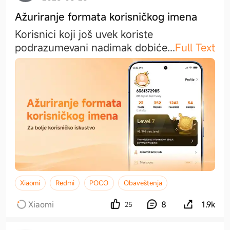
Ažuriranje formata korisničkog imena
Korisnici koji još uvek koriste
podrazumevani nadimak dobić
e
...
Full Text
Xiaomi
Redmi
POCO
Obaveštenja
Xiaomi
8
1.9k
25