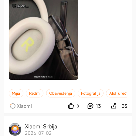
Mijia
Redmi
Obaveštenja
Fotografija
AIoT uređaji
Xiaomi
13
33
8
Xiaomi Srbija
2026-07-02