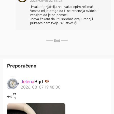
2025-05-15 22:53:26
Hvala ti prijatelju na ovako lepim rečima!
Veoma mi je drago da ti se recenzija svidela i
verujem da je od pomoći!
Jedva čekam da i ti isprobaš ovaj uređaj i
prikažeš nam tvoje iskustvo! 😍
—— End ——
Preporučeno
J
e
l
e
n
a
B
g
d
2026-08-07 19:48:00
👀👇