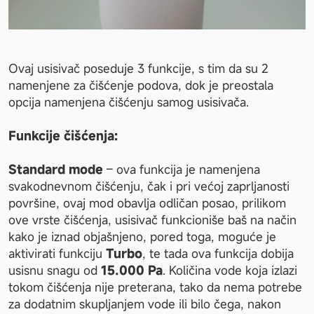
Ovaj usisivač poseduje 3 funkcije, s tim da su 2 
namenjene za čišćenje podova, dok je preostala 
opcija namenjena čišćenju samog usisivača.
Funkcije čišćenja:
Standard mode 
– ova funkcija je namenjena 
svakodnevnom čišćenju, čak i pri većoj zaprljanosti 
površine, ovaj mod obavlja odličan posao, prilikom 
ove vrste čišćenja, usisivač funkcioniše baš na način 
kako je iznad objašnjeno, pored toga, moguće je 
aktivirati funkciju 
Turbo
, te tada ova funkcija dobija 
usisnu snagu od 
15.000 Pa
. Količina vode koja izlazi 
tokom čišćenja nije preterana, tako da nema potrebe 
za dodatnim skupljanjem vode ili bilo čega, nakon 