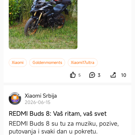
Xiaomi
Goldenmoments
Xiaomi17ultra
3
10
5
Xiaomi Srbija
2026-06-15
REDMI Buds 8: Vaš ritam, vaš svet
REDMI Buds 8 su tu za muziku, pozive,
putovanja i svaki dan u pokretu.