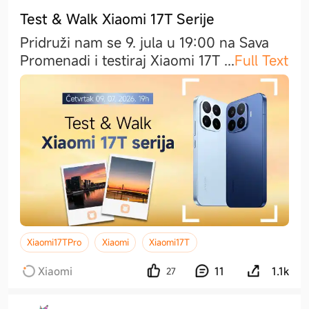
Test & Walk Xiaomi 17T Serije
Pridruži nam se 9. jula u 19:00 na Sava
Promenadi i testiraj Xiaomi 17T
...
Full Text
Xiaomi17TPro
Xiaomi
Xiaomi17T
Xiaomi
11
1.1k
27