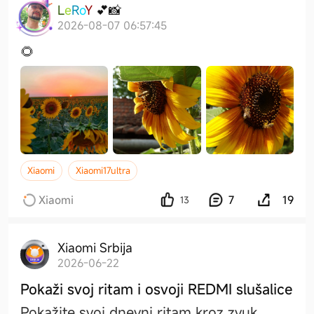
L
e
R
o
Y
💕
📸
2026-08-07 06:57:45
🌻
Xiaomi
Xiaomi17ultra
Xiaomi
7
19
13
Xiaomi Srbija
2026-06-22
Pokaži svoj ritam i osvoji REDMI slušalice
Pokažite svoj dnevni ritam kroz zvuk,