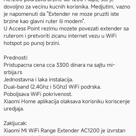
dovoljno za vecinu kucnih korisnika. Medjutim, vazno 
je napomenuti da "Extender ne moze pruziti iste 
brzine kao glavni ruter ili modem".

U Access Point rezimu mozete povezati extender sa 
ruterom i pretvoriti zicanu internet vezu u WiFi 
hotspot po punoj brzini.

Prednosti:

Pristupacna cena cca 3300 dinara na sajtu mi-
srbija.rs

Jednostavna i laka instalacija.

Dual-band (2.4Ghz i 5Ghz) WiFi podrska.

Poboljsava WiFi pokrivenost.

Xiaomi Home aplikacija olaksava korisniku koriscenje 
uredjaja.

Zakljucak:

Xiaomi Mi WiFi Range Extender AC1200 je izvrstan 