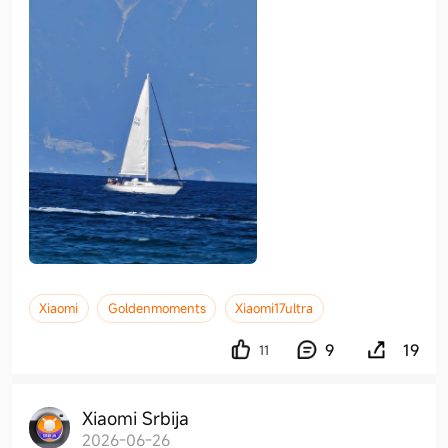
Xiaomi
Goldenmoments
Xiaomi17ultra
9
19
11
Xiaomi Srbija
2026-06-26