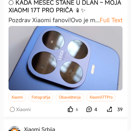
🌕 KADA MESEC STANE U DLAN – MOJA
XIAOMI 17T PRO PRIČA 📱✨
Pozdrav Xiaomi fanovi!​Ovo je
m
...
Full Text
Xiaomi
Fotografija
Obaveštenja
Xiaomi17TPro
Xiaomi
4
39
6
Xiaomi Srbija