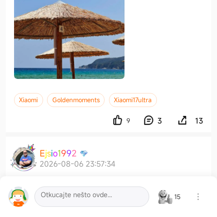
Xiaomi
Goldenmoments
Xiaomi17ultra
3
13
9
E
j
s
i
o
1
9
9
2
2026-08-06 23:57:34
15