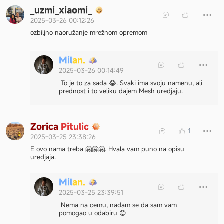
_uzmi_xiaomi_
2025-03-26 00:12:26
ozbiljno naoružanje mrežnom opremom
M
i
l
a
n
.
2025-03-26 00:14:49
To je to za sada 😂. Svaki ima svoju namenu, ali
prednost i to veliku dajem Mesh uredjaju.
Z
o
r
i
c
a
P
i
t
u
l
i
c
1
2025-03-25 23:38:26
E ovo nama treba 🤗🤗🤗. Hvala vam puno na opisu
uredjaja.
M
i
l
a
n
.
2025-03-25 23:39:51
Nema na cemu, nadam se da sam vam
pomogao u odabiru 😊