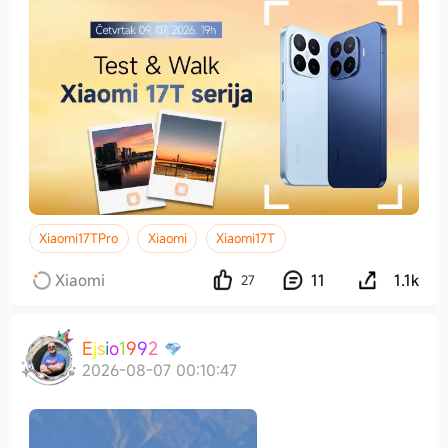
Xiaomi17TPro
Xiaomi
Xiaomi17T
Xiaomi
11
1.1k
27
E
j
s
i
o
1
9
9
2
2026-08-07 00:10:47