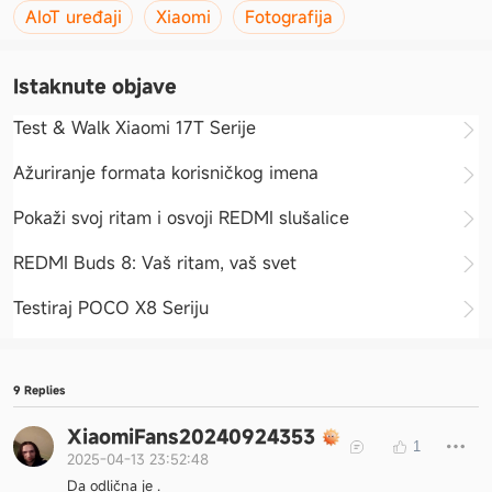
AIoT uređaji
Xiaomi
Fotografija
Istaknute objave
Test & Walk Xiaomi 17T Serije
Ažuriranje formata korisničkog imena
Pokaži svoj ritam i osvoji REDMI slušalice
REDMI Buds 8: Vaš ritam, vaš svet
Testiraj POCO X8 Seriju
9 Replies
XiaomiFans20240924353
1
2025-04-13 23:52:48
Da odlična je .