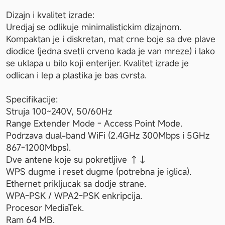
Dizajn i kvalitet izrade:

Uredjaj se odlikuje minimalistickim dizajnom. 
Kompaktan je i diskretan, mat crne boje sa dve plave 
diodice (jedna svetli crveno kada je van mreze) i lako 
se uklapa u bilo koji enterijer. Kvalitet izrade je 
odlican i lep a plastika je bas cvrsta.

Specifikacije:

Struja 100~240V, 50/60Hz

Range Extender Mode - Access Point Mode.

Podrzava dual-band WiFi (2.4GHz 300Mbps i 5GHz 
867-1200Mbps).

Dve antene koje su pokretljive ↑↓

WPS dugme i reset dugme (potrebna je iglica).

Ethernet prikljucak sa dodje strane.

WPA-PSK / WPA2-PSK enkripcija.

Procesor MediaTek.

Ram 64 MB.
