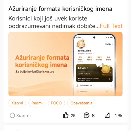
Ažuriranje formata korisničkog imena
Korisnici koji još uvek koriste
podrazumevani nadimak dobić
e
...
Full Text
Xiaomi
Redmi
POCO
Obaveštenja
Xiaomi
8
1.9k
25