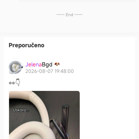
—— End ——
Preporučeno
J
e
l
e
n
a
B
g
d
2026-08-07 19:48:00
👀👇