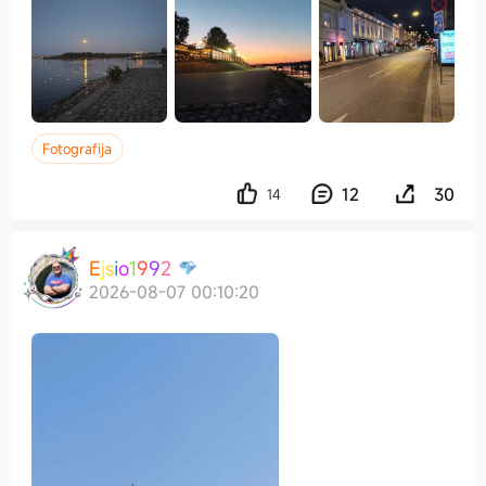
Fotografija
12
30
14
E
j
s
i
o
1
9
9
2
2026-08-07 00:10:20