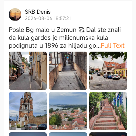
SRB Denis
2026-08-06 18:57:21
Posle Bg malo u Zemun 🥰 Dal ste znali
da kula gardos je milienumska kula
podignuta u 1896 za hiljadu g
o
...
Full Text