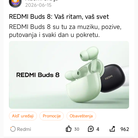
2026-06-15
REDMI Buds 8: Vaš ritam, vaš svet
REDMI Buds 8 su tu za muziku, pozive,
putovanja i svaki dan u pokretu.
AIoT uređaji
Promocije
Obaveštenja
Redmi
4
962
30