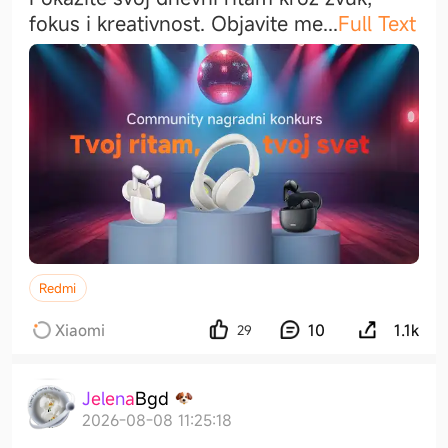
fokus i kreativnost. Objavite m
e
...
Full Text
Redmi
Xiaomi
10
1.1k
29
J
e
l
e
n
a
B
g
d
2026-08-08 11:25:18