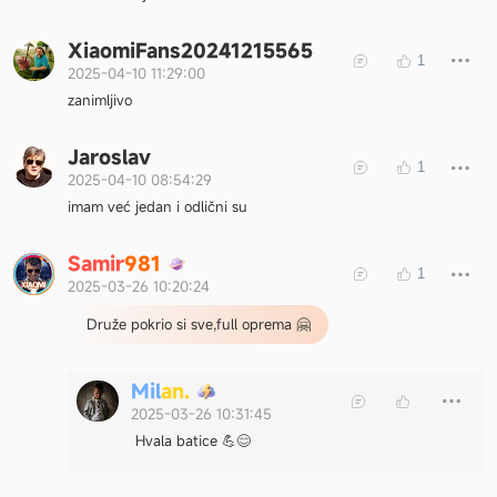
XiaomiFans20241215565
1
2025-04-10 11:29:00
zanimljivo
Jaroslav
1
2025-04-10 08:54:29
imam već jedan i odlični su
S
a
m
i
r
9
8
1
1
2025-03-26 10:20:24
Druže pokrio si sve,full oprema 🤗
M
i
l
a
n
.
2025-03-26 10:31:45
Hvala batice 💪😊