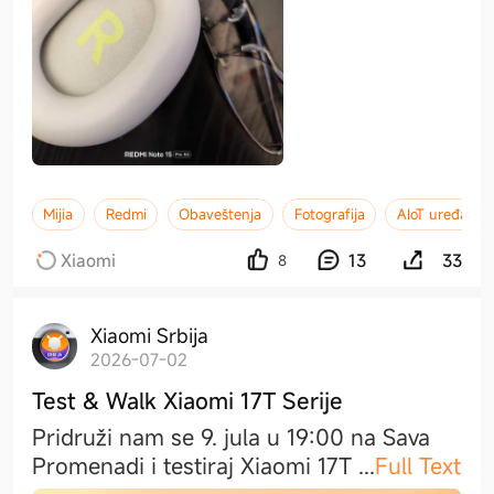
Mijia
Redmi
Obaveštenja
Fotografija
AIoT uređaji
Xiaomi
13
33
8
Xiaomi Srbija
2026-07-02
Test & Walk Xiaomi 17T Serije
Pridruži nam se 9. jula u 19:00 na Sava
Promenadi i testiraj Xiaomi 17T
...
Full Text