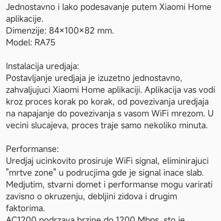
Jednostavno i lako podesavanje putem Xiaomi Home 
aplikacije.

Dimenzije: 84×100×82 mm.

Model: RA75

Instalacija uredjaja:

Postavljanje uredjaja je izuzetno jednostavno, 
zahvaljujuci Xiaomi Home aplikaciji. Aplikacija vas vodi 
kroz proces korak po korak, od povezivanja uredjaja 
na napajanje do povezivanja s vasom WiFi mrezom. U 
vecini slucajeva, proces traje samo nekoliko minuta.

Performanse:

Uredjaj ucinkovito prosiruje WiFi signal, eliminirajuci 
"mrtve zone" u podrucjima gde je signal inace slab. 
Medjutim, stvarni domet i performanse mogu varirati 
zavisno o okruzenju, debljini zidova i drugim 
faktorima.

AC1200 podrzava brzine do 1200 Mbps, sto je 