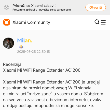
Pridruži se Xiaomi zabavi!
Otvoriti
Preuzmite aplikaciju i povežite se sa zajednicom.
Xiaomi Community
M
i
l
a
n
.
2025-03-25 22:50:15
Recenzija 

Xiaomi Mi WiFi Range Extender AC1200

Xiaomi Mi WiFi Range Extender AC1200 je uredjaj 
dizajniran da prosiri domet vaseg WiFi signala, 
eliminirajuci "mrtve zone" u vasem domu. S'obzirom 
na sve vecu zavisnost o bezicnom internetu, ovakvi 
uredjaji postaju neophodni za mnoge korisnike.
