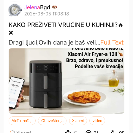
J
e
l
e
n
a
B
g
d
2026-08-05 11:08:18
KAKO PREŽIVETI VRUĆINE U KUHINJI?🔥
❌
Dragi ljudi,​Ovih dana je baš vel
i
...
Full Text
AIoT uređaji
Obaveštenja
Xiaomi
video