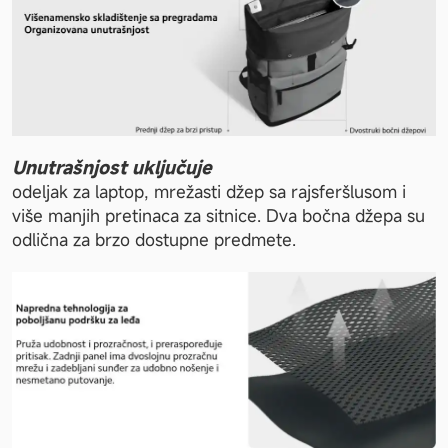
Unutrašnjost uključuje 
odeljak za laptop, mrežasti džep sa rajsferšlusom i 
više manjih pretinaca za sitnice. Dva bočna džepa su 
odlična za brzo dostupne predmete.