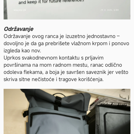
Održavanje 
Održavanje ovog ranca je izuzetno jednostavno – 
dovoljno je da ga prebrišete vlažnom krpom i ponovo 
izgleda kao nov.
Uprkos svakodnevnom kontaktu s prljavim 
površinama na mom radnom mestu, ranac odlično 
odoleva flekama, a boja je savršen saveznik jer vešto 
skriva sitne nečistoće i tragove korišćenja.