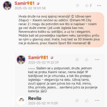
S
a
m
i
r
9
8
1
2
2025-05-02 18:59:38
Hvala druže na ovoj sjajnoj recenziji! 👏 Uživao sam
čitajući – Xiaomi rančevi su odlični. 😊Imam Mi City
ranac 2 i mogu da potvrdim sve što si napisao – nosim
ga već duže vreme i još uvek izgleda kao nov.
Neverovatno koliko su izdržljivi, a uz to i elegantni.
Možda baš od ponedeljka napišem neku zanimljivu priču
sa njim u glavnoj ulozi. Inače, tvoj test sa 30 limenki piva
me je duševio, pravi Xiaomi Sport Bili momenat! 😄
S
a
m
i
r
9
8
1
2025-05-02 19:22:39
Slažem se u potpunosti, druže, jednom
@
Revilo
kad se proba Xiaomi ranac, nema dalje! 💯
Izdržljivost im je vrhunska, a tek što prelepo
izgledaju – elegancija na delu. Uživaj tamo,
zvuči sjajno! Ja sam jutros bio na Adi, mirno,
tiho, priroda, jezero… savršeno jutro za punjenje
baterija. 🤗😊
Revilo
2025-05-02 19:11:09