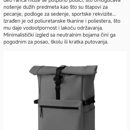
nošenje dužih predmeta kao što su štapovi za 
pecanje, podloge za sedenje, sportske rekvizite... 
Izrađen je od poliuretanske tkanine i poliestera, što 
mu daje vodootpornost i lakoću održavanja. 
Minimalistički izgled sa neutralnim bojama čini ga 
pogodnim za posao, školu ili kratka putovanja.