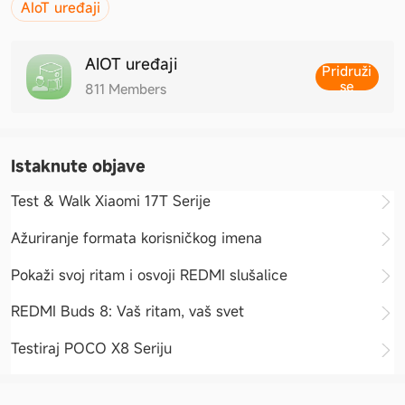
AIoT uređaji
AIOT uređaji
Pridruži
se
811
Members
Istaknute objave
Test & Walk Xiaomi 17T Serije
Ažuriranje formata korisničkog imena
Pokaži svoj ritam i osvoji REDMI slušalice
REDMI Buds 8: Vaš ritam, vaš svet
Testiraj POCO X8 Seriju