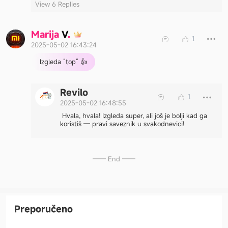
View 6 Replies
M
a
r
i
j
a
V
.
1
2025-05-02 16:43:24
Izgleda “top“ 👍
Revilo
1
2025-05-02 16:48:55
Hvala, hvala! Izgleda super, ali još je bolji kad ga
koristiš — pravi saveznik u svakodnevici!
—— End ——
Preporučeno