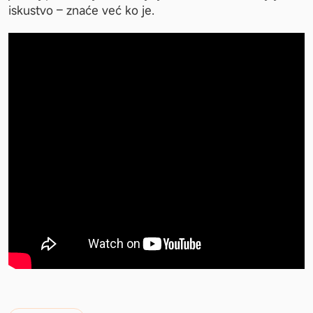
iskustvo – znaće već ko je.