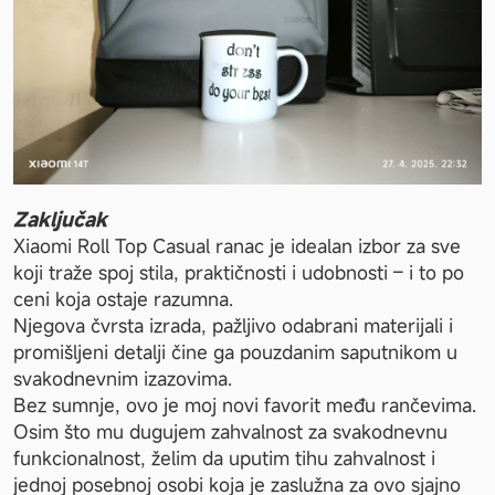
Zaključak 
Xiaomi Roll Top Casual ranac je idealan izbor za sve 
koji traže spoj stila, praktičnosti i udobnosti – i to po 
ceni koja ostaje razumna.
Njegova čvrsta izrada, pažljivo odabrani materijali i 
promišljeni detalji čine ga pouzdanim saputnikom u 
svakodnevnim izazovima.
Bez sumnje, ovo je moj novi favorit među rančevima.
Osim što mu dugujem zahvalnost za svakodnevnu 
funkcionalnost, želim da uputim tihu zahvalnost i 
jednoj posebnoj osobi koja je zaslužna za ovo sjajno 