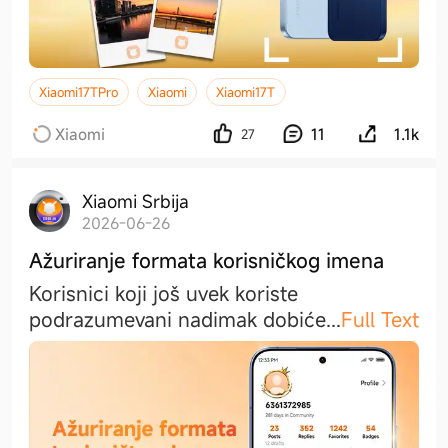
Xiaomi17TPro
Xiaomi
Xiaomi17T
Xiaomi
11
1.1k
27
Xiaomi Srbija
2026-06-26
Ažuriranje formata korisničkog imena
Korisnici koji još uvek koriste
podrazumevani nadimak dobić
e
...
Full Text