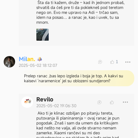
Šta da ti kažem, druže – kad ih jednom probaš,
shvatiš da ćeš pre ti da poklekneš pod teretom
nego on. Evo me upravo na Adi – trčao sam,
idem na posao… a ranac je, kao i uvek, tu sa
mnom.
M
i
l
a
n
.
1
2025-05-02 18:12:07
Prelep ranac ,bas lepo izgleda i boja je top. A kakvi su
kaisevi ‘naramenice‘ jel su oblozeni sundjerom?
Revilo
2025-05-02 19:06:30
Ako ti je klinac ozbiljan po pitanju tereta,
putovanja ili planinarenja – ovaj ranac je pun
pogodak. Znaš i sam da umem da kritikujem
kad nešto ne valja, ali ovde stvarno nemam
zamerke. Xiaomi rančevi su mi deo
svakodnevice – ne skidam ih s leđa osim kad