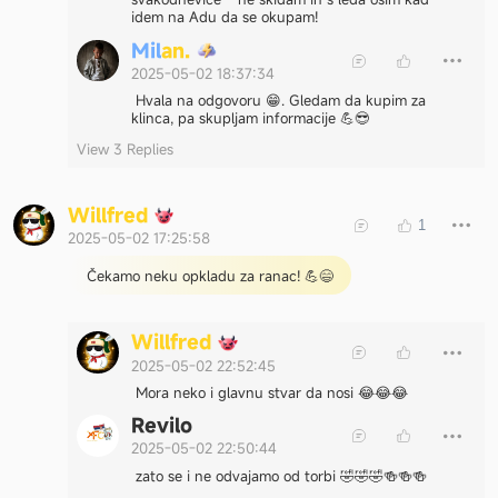
idem na Adu da se okupam!
M
i
l
a
n
.
2025-05-02 18:37:34
Hvala na odgovoru 😁. Gledam da kupim za
klinca, pa skupljam informacije 💪😎
View 3 Replies
W
i
l
l
f
r
e
d
1
2025-05-02 17:25:58
Čekamo neku opkladu za ranac! 💪😄
W
i
l
l
f
r
e
d
2025-05-02 22:52:45
Mora neko i glavnu stvar da nosi 😂😂😂
Revilo
2025-05-02 22:50:44
zato se i ne odvajamo od torbi 🤣🤣🤣🍻🍻🍻