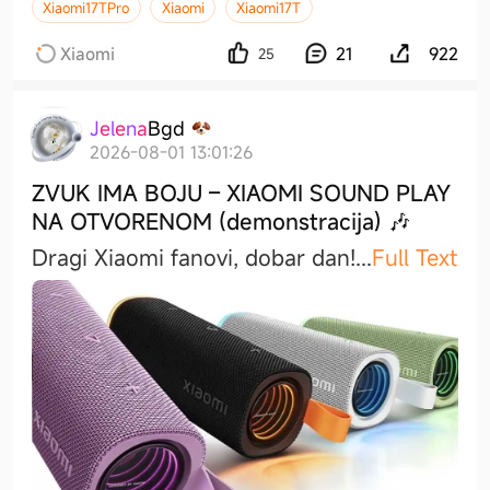
Xiaomi17TPro
Xiaomi
Xiaomi17T
Xiaomi
21
922
25
J
e
l
e
n
a
B
g
d
2026-08-01 13:01:26
ZVUK IMA BOJU – XIAOMI SOUND PLAY
NA OTVORENOM (demonstracija) 🎶
Dragi Xiaomi fanovi, dobar dan
!
...
Full Text