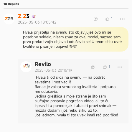
18 Replies
Z
2
3
1
2025-05-03 18:05:42
Hvala prijatelju na svemu što objavljuješ ovo mi se
posebno svidelo, nisam znao za ovaj model, saznao sam
prvo preko tvojih objava i oduševio se! U tvom stilu uvek
kvaliteno pisanje i objave! 🍻💯
Revilo
1
2025-05-03 20:16:19
Hvala ti od srca na svemu — na podršci,
savetima i motivaciji!
Ranac je zaista vrhunskog kvaliteta i potpuno
me oduševio.
Jedina greškica s moje strane je što sam
slučajno postavio pogrešan video, ali to ću
ispraviti u ponedeljak i ubaciti pravi snimak —
možda dodam i još neku sliku uz to.
Još jednom, hvala ti što uvek imaš reč podrške!