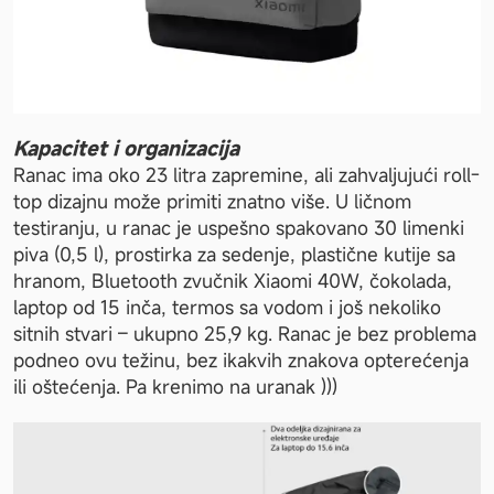
Kapacitet i organizacija 
Ranac ima oko 23 litra zapremine, ali zahvaljujući roll-
top dizajnu može primiti znatno više. U ličnom 
testiranju, u ranac je uspešno spakovano 30 limenki 
piva (0,5 l), prostirka za sedenje, plastične kutije sa 
hranom, Bluetooth zvučnik Xiaomi 40W, čokolada, 
laptop od 15 inča, termos sa vodom i još nekoliko 
sitnih stvari – ukupno 25,9 kg. Ranac je bez problema 
podneo ovu težinu, bez ikakvih znakova opterećenja 
ili oštećenja. Pa krenimo na uranak )))