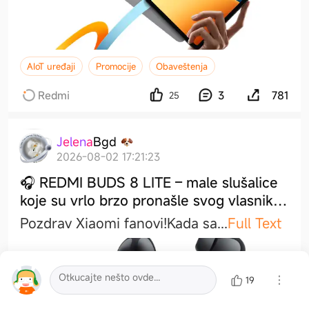
AIoT uređaji
Promocije
Obaveštenja
Redmi
3
781
25
J
e
l
e
n
a
B
g
d
2026-08-02 17:21:23
🎧 REDMI BUDS 8 LITE – male slušalice
koje su vrlo brzo pronašle svog vlasnika
😊
Pozdrav Xiaomi fanovi!​Kada s
a
...
Full Text
19