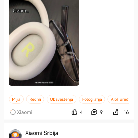
Mijia
Redmi
Obaveštenja
Fotografija
AIoT uređaji
Xiaomi
9
16
4
Xiaomi Srbija