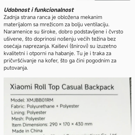
Udobnost i funkcionalnost 
Zadnja strana ranca je obložena mekanim 
materijalom sa mrežicom za bolju ventilaciju. 
Naramenice su široke, dobro podstavljene i čvrsto 
ušivene, što doprinosi nošenju većih težina bez 
osećaja naprezanja. Kaiševi (šnirovi) su izuzetno 
kvalitetni i otporni na habanje. Tu je i traka za 
pričvršćivanje na kofer, što ga čini pogodnim za 
putovanja.