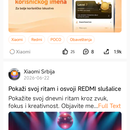
Xiaomi
Redmi
POCO
Obaveštenja
Xiaomi
8
1.9k
25
Xiaomi Srbija
2026-06-22
Pokaži svoj ritam i osvoji REDMI slušalice
Pokažite svoj dnevni ritam kroz zvuk,
fokus i kreativnost. Objavite m
e
...
Full Text