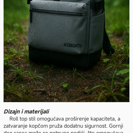
Dizajn i materijali 
	Roll top stil omogućava proširenje kapaciteta, a 
zatvaranje kopčom pruža dodatnu sigurnost. Gornji 
deo ranca može se potpuno podići, što omogućava 