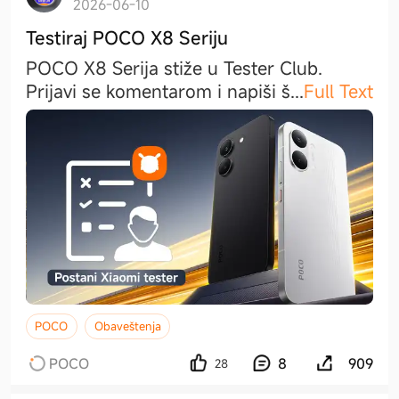
2026-06-10
Testiraj POCO X8 Seriju
POCO X8 Serija stiže u Tester Club.
Prijavi se komentarom i napiši
š
...
Full Text
POCO
Obaveštenja
POCO
8
909
28