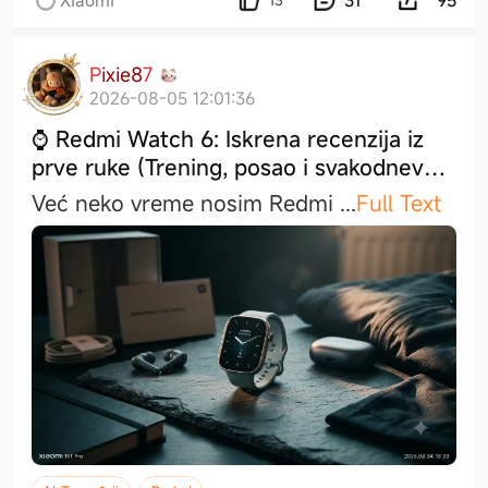
Xiaomi
31
95
13
P
i
x
i
e
8
7
2026-08-05 12:01:36
⌚ Redmi Watch 6: Iskrena recenzija iz
prve ruke (Trening, posao i svakodnevno
iskustvo)
Već neko vreme nosim Redmi
...
Full Text