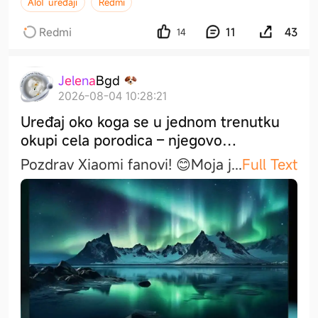
AIoT uređaji
Redmi
Redmi
11
43
14
J
e
l
e
n
a
B
g
d
2026-08-04 10:28:21
Uređaj oko koga se u jednom trenutku
okupi cela porodica – njegovo
visočanstvo, TELEVIZOR! 📺
Pozdrav Xiaomi fanovi! 😊​Moja
j
...
Full Text