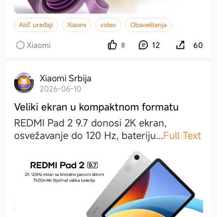
AIoT uređaji
Xiaomi
video
Obaveštenja
Xiaomi
12
60
8
Xiaomi Srbija
2026-06-10
Veliki ekran u kompaktnom formatu
REDMI Pad 2 9.7 donosi 2K ekran,
osvežavanje do 120 Hz, baterij
u
...
Full Text