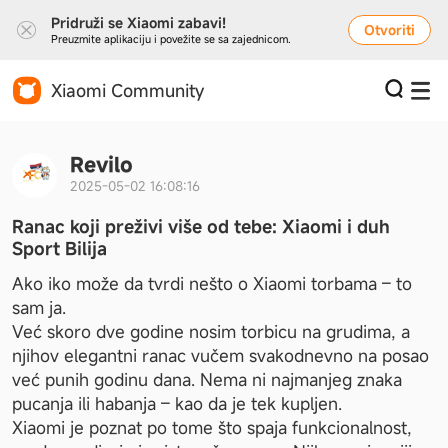
Pridruži se Xiaomi zabavi!
Otvoriti
Preuzmite aplikaciju i povežite se sa zajednicom.
Xiaomi Community
Revilo
2025-05-02 16:08:16
Ranac koji preživi više od tebe: Xiaomi i duh
Sport Bilija
Ako iko može da tvrdi nešto o Xiaomi torbama – to 
sam ja.
Već skoro dve godine nosim torbicu na grudima, a 
njihov elegantni ranac vučem svakodnevno na posao 
već punih godinu dana. Nema ni najmanjeg znaka 
pucanja ili habanja – kao da je tek kupljen.
Xiaomi je poznat po tome što spaja funkcionalnost, 