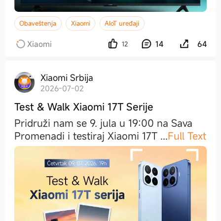
Obaveštenja
Xiaomi
AIoT uređaji
Xiaomi
14
64
12
Xiaomi Srbija
2026-07-02
Test & Walk Xiaomi 17T Serije
Pridruži nam se 9. jula u 19:00 na Sava
Promenadi i testiraj Xiaomi 17T
...
Full Text