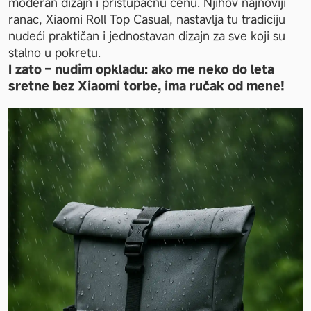
moderan dizajn i pristupačnu cenu. Njihov najnoviji 
ranac, Xiaomi Roll Top Casual, nastavlja tu tradiciju 
nudeći praktičan i jednostavan dizajn za sve koji su 
stalno u pokretu.
I zato – nudim opkladu: ako me neko do leta 
sretne bez Xiaomi torbe, ima ručak od mene!