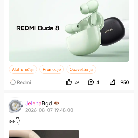
AIoT uređaji
Promocije
Obaveštenja
Redmi
4
950
29
J
e
l
e
n
a
B
g
d
2026-08-07 19:48:00
👀👇