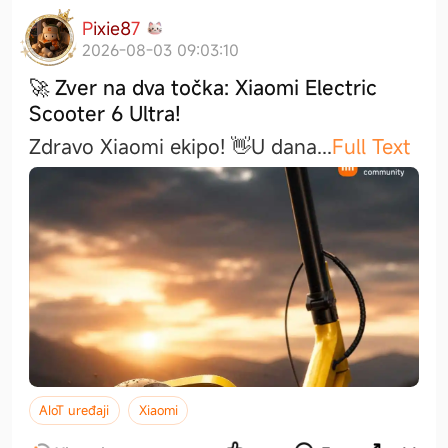
P
i
x
i
e
8
7
2026-08-03 09:03:10
🚀 Zver na dva točka: Xiaomi Electric
Scooter 6 Ultra!
Zdravo Xiaomi ekipo! 👋U dan
a
...
Full Text
AIoT uređaji
Xiaomi