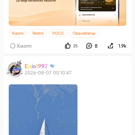
Xiaomi
Redmi
POCO
Obaveštenja
Xiaomi
8
1.9k
25
E
j
s
i
o
1
9
9
2
2026-08-07 00:10:47