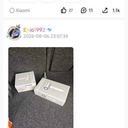
Xiaomi
11
1.1k
27
E
j
s
i
o
1
9
9
2
2026-08-06 23:57:34