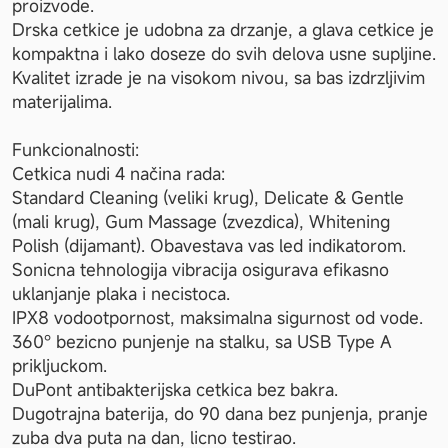
proizvode.

Drska cetkice je udobna za drzanje, a glava cetkice je 
kompaktna i lako doseze do svih delova usne supljine.

Kvalitet izrade je na visokom nivou, sa bas izdrzljivim 
materijalima.

Funkcionalnosti:

Cetkica nudi 4 načina rada: 

Standard Cleaning (veliki krug), Delicate & Gentle 
(mali krug), Gum Massage (zvezdica), Whitening 
Polish (dijamant). Obavestava vas led indikatorom.

Sonicna tehnologija vibracija osigurava efikasno 
uklanjanje plaka i necistoca.

IPX8 vodootpornost, maksimalna sigurnost od vode.

360° bezicno punjenje na stalku, sa USB Type A 
prikljuckom.

DuPont antibakterijska cetkica bez bakra.

Dugotrajna baterija, do 90 dana bez punjenja, pranje 
zuba dva puta na dan, licno testirao.
