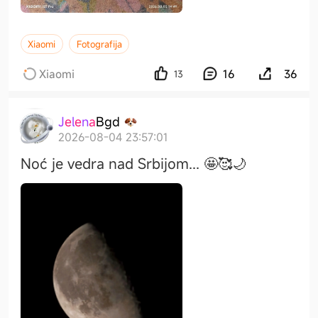
Xiaomi
Fotografija
Xiaomi
16
36
13
J
e
l
e
n
a
B
g
d
2026-08-04 23:57:01
Noć je vedra nad Srbijom... 🤩🥰🌙