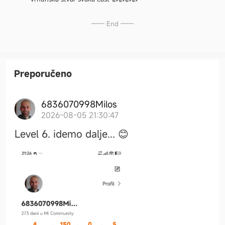
—— End ——
Preporučeno
6836070998Milos
2026-08-05 21:30:47
Level 6. idemo dalje... 😊