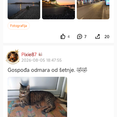
Fotografija
7
20
4
P
i
x
i
e
8
7
2026-08-05 18:47:55
Gospođa odmara od šetnje. 🤣🤣