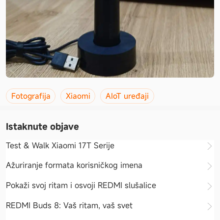
Fotografija
Xiaomi
AIoT uređaji
Istaknute objave
Test & Walk Xiaomi 17T Serije
Ažuriranje formata korisničkog imena
Pokaži svoj ritam i osvoji REDMI slušalice
REDMI Buds 8: Vaš ritam, vaš svet