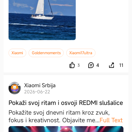
Xiaomi
Goldenmoments
Xiaomi17ultra
4
11
3
Xiaomi Srbija
2026-06-22
Pokaži svoj ritam i osvoji REDMI slušalice
Pokažite svoj dnevni ritam kroz zvuk,
fokus i kreativnost. Objavite m
e
...
Full Text