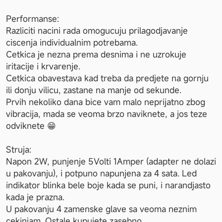
Performanse:

Razliciti nacini rada omogucuju prilagodjavanje 
ciscenja individualnim potrebama.

Cetkica je nezna prema desnima i ne uzrokuje 
iritacije i krvarenje.

Cetkica obavestava kad treba da predjete na gornju 
ili donju vilicu, zastane na manje od sekunde.

Prvih nekoliko dana bice vam malo neprijatno zbog 
vibracija, mada se veoma brzo naviknete, a jos teze 
odviknete 😁

Struja:

Napon 2W, punjenje 5Volti 1Amper (adapter ne dolazi 
u pakovanju), i potpuno napunjena za 4 sata. Led 
indikator blinka bele boje kada se puni, i narandjasto 
kada je prazna.

U pakovanju 4 zamenske glave sa veoma neznim 
cekinjam. Ostale kupujete zasebno.
