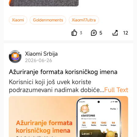
Xiaomi
Goldenmoments
Xiaomi17ultra
5
12
3
Xiaomi Srbija
2026-06-26
Ažuriranje formata korisničkog imena
Korisnici koji još uvek koriste
podrazumevani nadimak dobić
e
...
Full Text