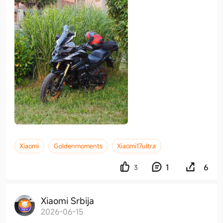
Xiaomi
Goldenmoments
Xiaomi17ultra
1
6
3
Xiaomi Srbija
2026-06-15