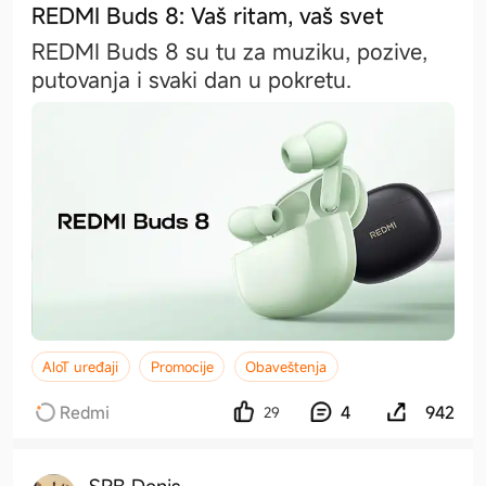
REDMI Buds 8: Vaš ritam, vaš svet
REDMI Buds 8 su tu za muziku, pozive,
putovanja i svaki dan u pokretu.
AIoT uređaji
Promocije
Obaveštenja
Redmi
4
942
29
SRB Denis