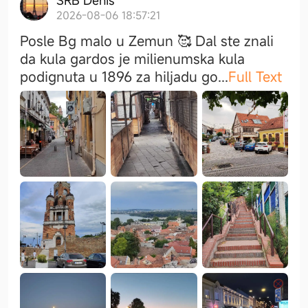
2026-08-06 18:57:21
Posle Bg malo u Zemun 🥰 Dal ste znali
da kula gardos je milienumska kula
podignuta u 1896 za hiljadu g
o
...
Full Text