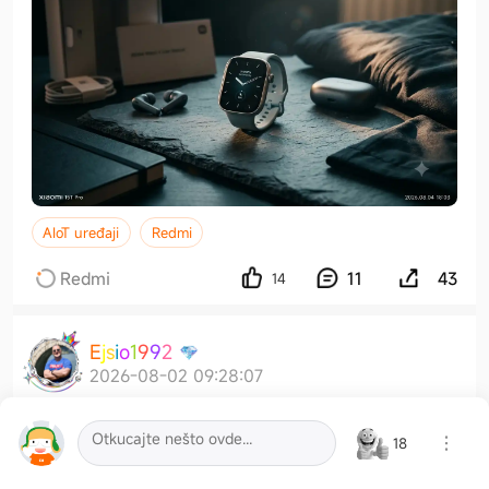
AIoT uređaji
Redmi
Redmi
11
43
14
E
j
s
i
o
1
9
9
2
2026-08-02 09:28:07
18