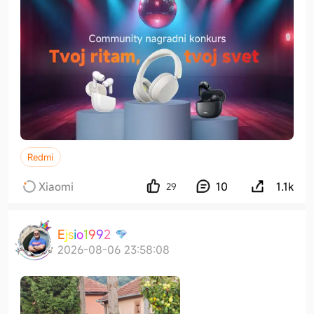
Redmi
Xiaomi
10
1.1k
29
E
j
s
i
o
1
9
9
2
2026-08-06 23:58:08