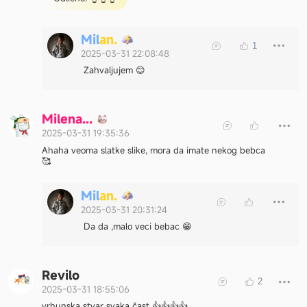
M
i
l
a
n
.
1
2025-03-31 22:08:48
Zahvaljujem 😊
M
i
l
e
n
a
.
.
.
2025-03-31 19:35:36
Ahaha veoma slatke slike, mora da imate nekog bebca
🥰
M
i
l
a
n
.
2025-03-31 20:31:24
Da da ,malo veci bebac 😁
Revilo
2
2025-03-31 18:55:06
vrhunska stvar svaka čast 👍👍👍👍