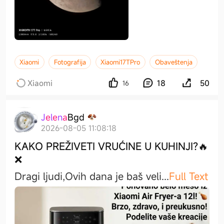
Xiaomi
Fotografija
Xiaomi17TPro
Obaveštenja
Xiaomi
18
50
16
J
e
l
e
n
a
B
g
d
2026-08-05 11:08:18
KAKO PREŽIVETI VRUĆINE U KUHINJI?🔥
❌
Dragi ljudi,​Ovih dana je baš vel
i
...
Full Text