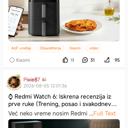
AIoT uređaji
Obaveštenja
Xiaomi
video
Xiaomi
31
95
13
P
i
x
i
e
8
7
2026-08-05 12:01:36
⌚ Redmi Watch 6: Iskrena recenzija iz
prve ruke (Trening, posao i svakodnevno
iskustvo)
Već neko vreme nosim Redmi
...
Full Text