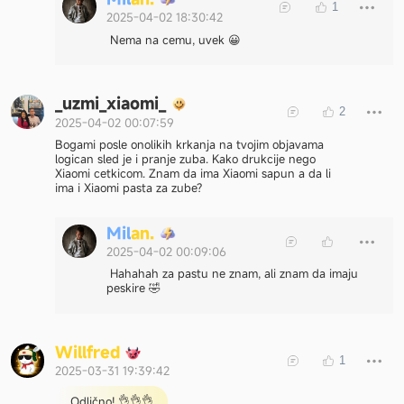
1
2025-04-02 18:30:42
Nema na cemu, uvek 😀
_uzmi_xiaomi_
2
2025-04-02 00:07:59
Bogami posle onolikih krkanja na tvojim objavama
logican sled je i pranje zuba. Kako drukcije nego
Xiaomi cetkicom. Znam da ima Xiaomi sapun a da li
ima i Xiaomi pasta za zube?
M
i
l
a
n
.
2025-04-02 00:09:06
Hahahah za pastu ne znam, ali znam da imaju
peskire 🤣
W
i
l
l
f
r
e
d
1
2025-03-31 19:39:42
Odlično! 👌👌👌