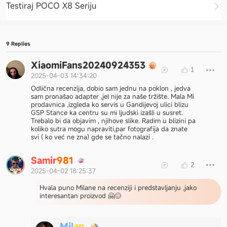
Testiraj POCO X8 Seriju
9 Replies
XiaomiFans20240924353
1
2025-04-03 14:34:20
Odlična recenzija, dobio sam jednu na poklon , jedva
sam pronašao adapter ,jel nije za naše tržište. Mala Mi
prodavnica ,izgleda ko servis u Gandijevoj ulici blizu
GSP Stance ka centru su mi ljudski izašli u susret.
Trebalo bi da objavim , njihove slike. Radim u blizini pa
koliko sutra mogu napraviti,par fotografija da znate
svi ( ko već ne zna) gde se tačno nalazi .
S
a
m
i
r
9
8
1
2
2025-04-02 18:25:37
Hvala puno Milane na recenziji i predstavljanju ,jako
interesantan proizvod 🤗😊
M
i
l
a
n
.