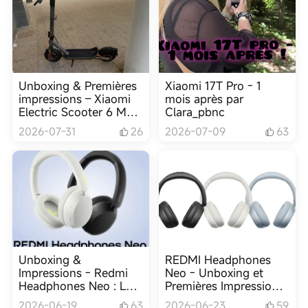
Unboxing & Premières
Xiaomi 17T Pro - 1
impressions – Xiaomi
mois après par
Electric Scooter 6 Max
Clara_pbnc
par Sacha9
2026-07-31
26
2026-07-09
63
Unboxing &
REDMI Headphones
Impressions - Redmi
Neo - Unboxing et
Headphones Neo : Le
Premières Impressions
premier casque de la
par ~Cosmo~
2026-06-19
63
2026-06-23
59