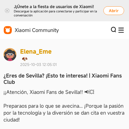
J¡Únete a la fiesta de usuarios de Xiaomi!
Abrir
Descargue la aplicación para conectarse y participar en la
conversación
Xiaomi Community
E
l
e
n
a
_
E
m
e
2025-10-03 12:05:01
¿Eres de Sevilla? ¡Esto te interesa! | Xiaomi Fans
Club
¡¡Atención, Xiaomi Fans de Sevilla!! 📢💥
Preparaos para lo que se avecina... ¡Porque la pasión 
por la tecnología y la diversión se dan cita en vuestra 
ciudad!